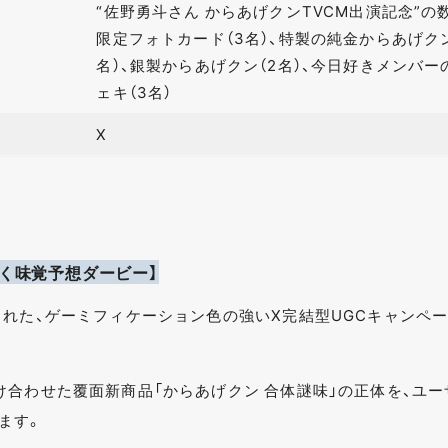
“佐野勇斗さん からあげクンTVCM出演記念”の
限定フォトカード（3名）、特製の純金からあげクン
名）、銀製からあげクン（2名）、今日好きメンバー
ェキ（3名）
X
暴く味覚予想ダービー】
された、ゲーミフィケーション色の強いX完結型UGCキャンペ
合わせた覆面新商品「からあげクン 合体謎味」の正体を、ユー
ます。