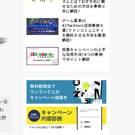
ズムとは？おすすめに載
せるための方法を事例と
共に解説！
ゲーム業界の
X(Twitter)活用事例５
選！ファンコミュニティ
を熱狂させる方法を徹底
解説！
投票キャンペーンの上手
な活用方法！4つの事例
でポイント解説
ン合
わ
佐野