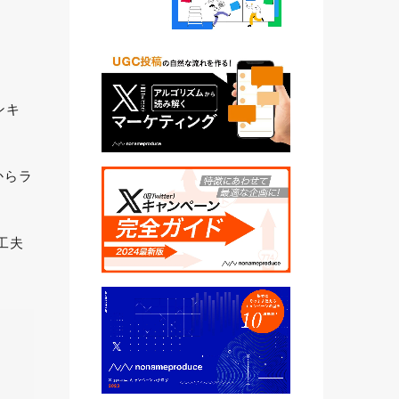
ンキ
からラ
工夫