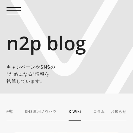
n2p blog
キャンペーンやSNSの
"ためになる"情報を
執筆しています。
事例研究
SNS運用ノウハウ
X Wiki
コラム
お知らせ