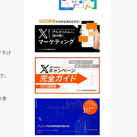
で下げ
で、
非常