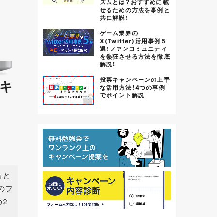
ズムとは？おすすめに載
せるための方法を事例と
共に解説！
ゲーム業界の
X(Twitter)活用事例５
選！ファンコミュニティ
を熱狂させる方法を徹底
解説！
投票キャンペーンの上手
ボキ
な活用方法！4つの事例
でポイント解説
ると
のフ
の2