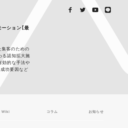
モーション【最
た集客のための
わる認知拡大施
有効的な手法や
。成功要因など
 Wiki
コラム
お知らせ