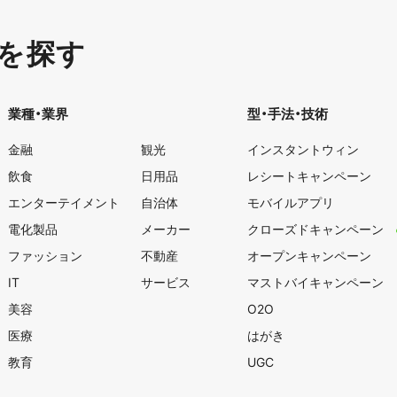
を探す
業種・業界
型・手法・技術
金融
観光
インスタントウィン
飲食
日用品
レシートキャンペーン
エンターテイメント
自治体
モバイルアプリ
電化製品
メーカー
クローズドキャンペーン
ファッション
不動産
オープンキャンペーン
IT
サービス
マストバイキャンペーン
美容
O2O
医療
はがき
教育
UGC