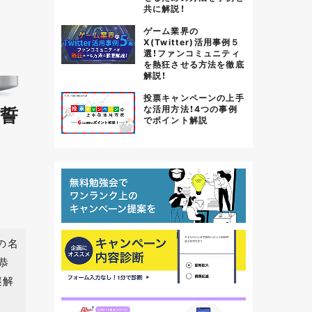
共に解説！
ゲーム業界の
X(Twitter)活用事例５
選！ファンコミュニティ
を熱狂させる方法を徹底
解説！
投票キャンペーンの上手
 誓
な活用方法！4つの事例
でポイント解説
の名
恭
謎解