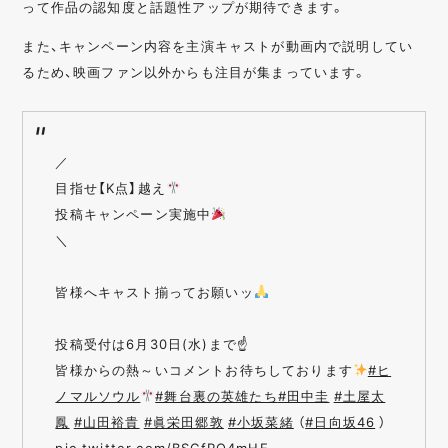
って作品の認知度と話題性アップが期待できます。
また、キャンペーン内容を主演キャストが動画内で説明してい
るため、映画ファン以外からも注目が集まっています。
／
目指せ【K点】越え
投稿キャンペーン実施中
＼
皆様へキャスト揃ってお願いッ
投稿受付は6月30日(水)まで☝️
皆様からの熱～いコメントお待ちしております
#ヒ
ノマルソウル
#舞台裏の英雄たち
#田中圭
#土屋太
鳳
#山田裕貴
#眞栄田郷敦
#小坂菜緒
（
#日向坂46
）
pic.twitter.com/BSCfRO4mHE