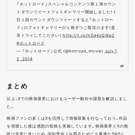
『ホットロード』スペシャルコンテンツ第１弾カウン
トダウンツイートフォトギャラリー開始しました！１
日１回カウントダウンツイートすると『ホットロー
ド』のフォトギャラリーが１枚ずつご覧頂けます！是
非トライしてください！
http://t.co/hDd4zQjKp2
#ホットロード
— 『ホットロード』公式 (@hotroad_movie)
July 1
2, 2014
まとめ
以上、Xでの映画業界におけるユーザー動向や課題を解説しまし
た。
映画ファンの多くはXを活用して情報収集を行なっており、作品
を視聴した後は感想の投稿も実施しています。映画業界とXの相
性は非常に良いため、認知度向上を図るためにも最適なSNSと