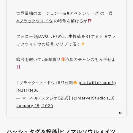
世界最強のエージェント＆
#アベンジャーズ
の一員
#ブラックウィドウ
の暗号を解けるか
フォロー（
@AVG_JP
）の上、本投稿をRTすると
#ブラ
ックウィドウの暗号
がリプで届く
暗号を解いて、豪華賞品
応募のチャンスを入手せよ
『ブラック・ウィドウ』5/1公開
pic.twitter.com/g
iNJ1TtN0u
— マーベル・スタジオ［公式］ (@MarvelStudios_J)
January 15, 2020
ハッシュタグ＆投稿|ヒノマルソウルメイツ