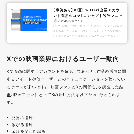
【事例あり】X（旧Twitter）企業アカウ
ント運用のコツ【コンセプト設計マニュ
アル】
️
2024年9月27日
X（Twitter）で企業アカウントを運用しているものの、い
まいちユーザーに反応してもらえない…。そんなお悩み
をお持ちの広報担当者などもいるのではないでしょう
か。リーチやフォロワー数を伸ばすためには、ユーザーに
とって有益な発信や、明確なコンセプト設計を立ててい
くことが欠かせません。本記事では、X運用でありがちな
Xでの映画業界におけるユーザー動向
間違いや、アカウント設計における3ステップ、さらに実
際の成功事例を交えながら、効果的な運用方法を解説し
ていきます。インプレッションを伸ばす方法については
Xで映画に関するアカウントを確認してみると、作品の感想に関
こちらもチェック！X（Twitter）企業アカウント...
するツイートや他ユーザーとのコミュニケーションを取ってい
るケースが多いです。
「映画ファンとXの関係性」を調査した結
果
、映画ファンにとってXの活用方法は以下3つに分けられま
す。
発見の場所
繋がる場所
余韻を楽しむ場所