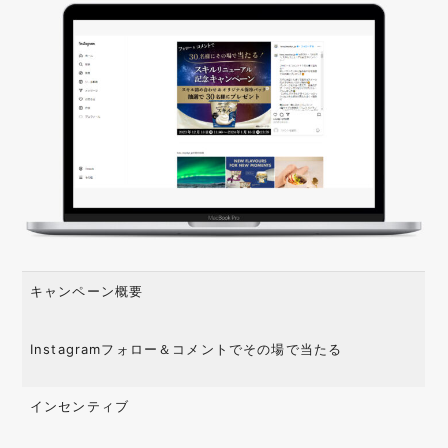
店舗誘引
認知拡大
業種・業界
金融
IT
日用品
飲食
美容
自治体
エンターテイメン
医療
メーカー
ト
電化製品
教育
不動産
ファッション
観光
サービス
キャンペーン概要
型・手法・技術
インスタントウィン
カンバセーションボ
AR
Instagramフォロー＆コメントでその場で当たる
タン
レシートキャンペー
カスタムストーリー
SNSシェア
インセンティブ
ン