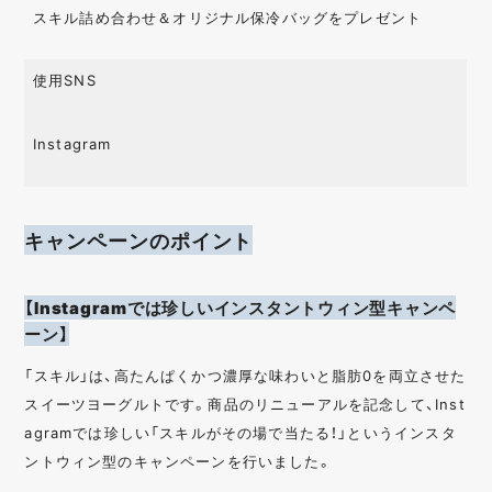
モバイルアプリ
クイズ / 謎解き
スキル詰め合わせ＆オリジナル保冷バッグをプレゼント
クローズドキャンペ
診断 / 検定
ーン
使用SNS
オープンキャンペー
人気投票 / 総選挙
ン
Instagram
マストバイキャンペ
ゲーム
ーン
O2O
写真投稿
キャンペーンのポイント
はがき
動画キャンペーン
UGC
画像生成
ハッシュタグ
音声
【Instagramでは珍しいインスタントウィン型キャンペ
ーン】
「スキル」は、高たんぱくかつ濃厚な味わいと脂肪0を両立させた
スイーツヨーグルトです。商品のリニューアルを記念して、Inst
agramでは珍しい「スキルがその場で当たる！」というインスタ
ントウィン型のキャンペーンを行いました。