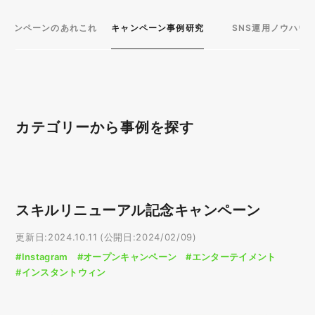
キャンペーンのあれこれ
キャンペーン事例研究
SNS運用ノウハウ
カテゴリーから事例を探す
プラットフォーム
X（Twitter）
LINE
スキルリニューアル記念キャンペーン
Instagram
YouTube
更新日:2024.10.11 (公開日:2024/02/09)
Facebook
WEB
#Instagram
#オープンキャンペーン
#エンターテイメント
#インスタントウィン
目的別
企画
購買促進
データ収集