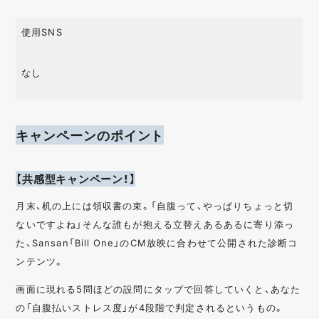
クローズドキャンペ
診断 / 検定
ーン
使用SNS
オープンキャンペー
人気投票 / 総選挙
ン
なし
マストバイキャンペ
ゲーム
ーン
O2O
写真投稿
キャンペーンのポイント
はがき
動画キャンペーン
UGC
画像生成
【共感型キャンペーン！】
ハッシュタグ
音声
月末、机の上には領収書の束。「自腹って、やっぱりちょっと切
ないですよね」そんな誰もが抱える立替えあるあるに寄り添っ
た、Sansan「Bill One」のCM放映に合わせて公開された診断コ
ンテンツ。
画面に現れる5問ほどの設問にタップで回答していくと、あなた
の「自腹払いストレス度」が4段階で判定されるというもの。