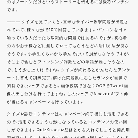
のはノートンだけというストーリーを伝えるには愛称バッチシ
です。
——— クイズを見ていくと、直球なサイバー攻撃問題が出題さ
れていて、様々な形で10問回答していきます。パソコンを日々
触っている人だったら常識的な問題ではあるのですが、初心者
の方やお子様などに渡してやってもらうなどの活用方法が良さ
そうです。小学生くらいから学んでおいて損がなさそうですが、
そこまで含むとフィッシング詐欺などの単語が難しそうなの
で、もう少し上向けですね。クイズが終わるとかんたんなアンケ
ートに答えて訓練完了、解けた問題数に応じたランクが画像で
閲覧でき、シェアできると。画像投稿ではなくOGPでTweet画
像の出し分けを行ってますね。このシェアでAmazonギフト券
が当たるキャンペーンも行っています。
クイズや診断コンテンツはキャンペーン終了後にも活用できる
ので、活用できるような形になっているとコンテンツの使い回
しができます。QuizKnockや監修とかを入れてしまうと契約期
間が発生してしまうのでコンテンツの使い回しがしにくくなる