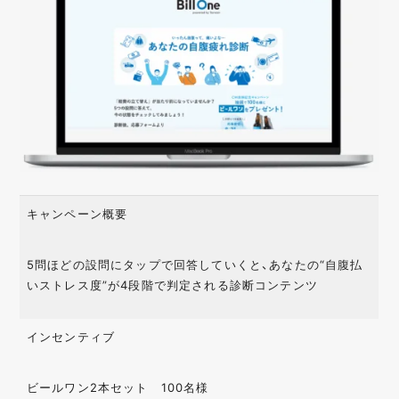
業種・業界
金融
IT
日用品
飲食
美容
自治体
エンターテイメン
医療
メーカー
ト
電化製品
教育
不動産
ファッション
観光
サービス
キャンペーン概要
型・手法・技術
5問ほどの設問にタップで回答していくと、あなたの“自腹払
いストレス度”が4段階で判定される診断コンテンツ
インスタントウィン
カンバセーションボ
AR
タン
レシートキャンペー
カスタムストーリー
SNSシェア
インセンティブ
ン
モバイルアプリ
クイズ / 謎解き
ビールワン2本セット 100名様