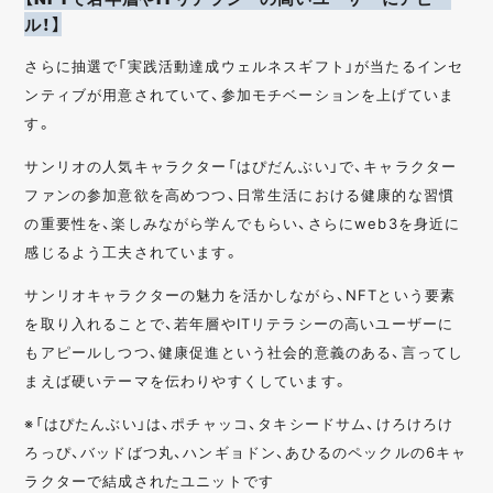
ル！】
さらに抽選で「実践活動達成ウェルネスギフト」が当たるインセ
ンティブが用意されていて、参加モチベーションを上げていま
す。
サンリオの人気キャラクター「はぴだんぶい」で、キャラクター
ファンの参加意欲を高めつつ、日常生活における健康的な習慣
の重要性を、楽しみながら学んでもらい、さらにweb3を身近に
感じるよう工夫されています。
サンリオキャラクターの魅力を活かしながら、NFTという要素
を取り入れることで、若年層やITリテラシーの高いユーザーに
もアピールしつつ、健康促進という社会的意義のある、言ってし
まえば硬いテーマを伝わりやすくしています。
※「はぴたんぶい」は、ポチャッコ、タキシードサム、けろけろけ
ろっぴ、バッドばつ丸、ハンギョドン、あひるのペックルの6キャ
ラクターで結成されたユニットです