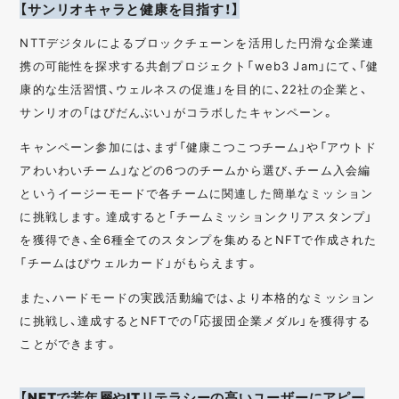
【サンリオキャラと健康を目指す！】
NTTデジタルによるブロックチェーンを活用した円滑な企業連
携の可能性を探求する共創プロジェクト「web3 Jam」にて、「健
康的な生活習慣、ウェルネスの促進」を目的に、22社の企業と、
サンリオの「はぴだんぶい」がコラボしたキャンペーン。
キャンペーン参加には、まず「健康こつこつチーム」や「アウトド
アわいわいチーム」などの6つのチームから選び、チーム入会編
というイージーモードで各チームに関連した簡単なミッション
に挑戦します。達成すると「チームミッションクリアスタンプ」
を獲得でき、全6種全てのスタンプを集めるとNFTで作成された
「チームはぴウェルカード」がもらえます。
また、ハードモードの実践活動編では、より本格的なミッション
に挑戦し、達成するとNFTでの「応援団企業メダル」を獲得する
ことができます。
【NFTで若年層やITリテラシーの高いユーザーにアピー