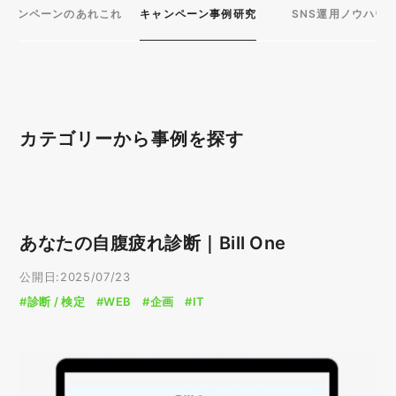
キャンペーンのあれこれ
キャンペーン事例研究
SNS運用ノウハウ
カテゴリーから事例を探す
プラットフォーム
X（Twitter）
LINE
あなたの自腹疲れ診断｜Bill One
Instagram
YouTube
公開日:2025/07/23
Facebook
WEB
#診断 / 検定
#WEB
#企画
#IT
目的別
企画
購買促進
データ収集
店舗誘引
認知拡大