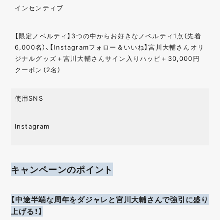
クローズドキャンペ
診断 / 検定
インセンティブ
ーン
オープンキャンペー
人気投票 / 総選挙
【限定ノベルティ】3つの中からお好きなノベルティ1点（先着
ン
6,000名）、【Instagramフォロー＆いいね】宮川大輔さんオリ
マストバイキャンペ
ゲーム
ジナルグッズ＋宮川大輔さんサイン入りハッピ＋30,000円
ーン
クーポン（2名）
O2O
写真投稿
はがき
動画キャンペーン
使用SNS
UGC
画像生成
ハッシュタグ
音声
Instagram
キャンペーンのポイント
【中途半端な周年をダジャレと宮川大輔さんで強引に盛り
上げる！】