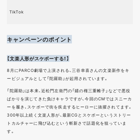
TikTok
キャンペーンのポイント
【文楽人形がスケボーする！】
8月にPARCO劇場で上演される、三谷幸喜さんの文楽新作をキ
ービジュアルとして「陀羅助」が起用されています。
「陀羅助」は本来、近松門左衛門の「鑓の権三重帷子」などで悪役
ばかりを演じてきた負けキャラですが、今回のCMではスニーカ
ーを履き、スケボーで街を疾走するヒーローに抜擢されてます。
300年以上続く文楽人形が、最新CGとスケボーというストリー
トカルチャーに飛び込むという斬新さで話題化を狙っていま
す。