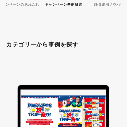
キャンペーンのあれこれ
キャンペーン事例研究
SNS運用ノウハウ
カテゴリーから事例を探す
プラットフォーム
X（Twitter）
LINE
Instagram
YouTube
Facebook
WEB
目的別
企画
購買促進
データ収集
店舗誘引
認知拡大