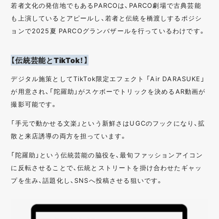
若者文化の発信地でもあるPARCOは、PARCO劇場で古典芸能
も上演しているとアピールし、若者と伝統を橋渡しするポジシ
ョンで2025夏 PARCOグランバザールを行っているわけです。
【伝統芸能とTikTok！】
デジタル施策としてTikTok限定エフェクト 「Air DARASUKE」
が用意され、「陀羅助」がスケボーでトリックを決めるAR動画が
撮影可能です。
「手元で動かせる文楽」という新鮮さはUGCのフックになり、拡
散と来店誘導の両方を担っています。
「陀羅助」という伝統芸能の脇役を、最旬ファッションアイコン
に反転させることで、伝統とストリートを掛け合わせたギャッ
プを生み、話題化し、SNSへ投稿させる狙いです。