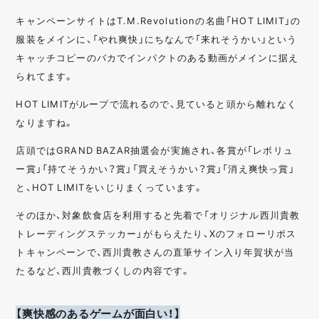
キャンペーンサイトはT.M.Revolutionの名曲「HOT LIMIT」の
服装をメインに、「やれ爽快」にちなんで「来れそうかい」という
キャッチコピーのバカでインパクトのある動画がメインに据え
られてます。
HOT LIMITがループで流れるので、見ていると頭から離れなく
なりますね。
店頭ではGRAND BAZAR抽選会が実施され、各賞が「レボリュ
ー賞」「持てそうかい？賞」「買えそうかい？賞」「消え爽快っ賞」
と、HOT LIMITをいじりまくっています。
そのほか、対象飲食店を利用すると先着で「オリジナル西川貴教
トレーディングステッカー」がもらえたり、Xのフォローリポス
トキャンペーンで、西川貴教さんの直筆サイン入り年賀状が当
たるなど、西川貴教づくしの内容です。
【爽快感のあるゲームが面白い！】