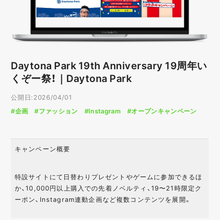
業種・業界
金融
IT
日用品
飲食
美容
自治体
Daytona Park 19th Anniversary 19周年い
エンターテイメン
医療
メーカー
くぞー祭！｜Daytona Park
ト
公開日:2026/04/01
電化製品
教育
不動産
#企画
#ファッション
#Instagram
#オープンキャンペーン
ファッション
観光
サービス
型・手法・技術
キャンペーン概要
インスタントウィン
カンバセーションボ
AR
タン
特設サイトにて日替わりプレゼントやゲームに参加できるほ
レシートキャンペー
カスタムストーリー
SNSシェア
か、10,000円以上購入での先着ノベルティ、19〜21時限定ク
ン
ーポン、Instagram連動企画など複数コンテンツを展開。
モバイルアプリ
クイズ / 謎解き