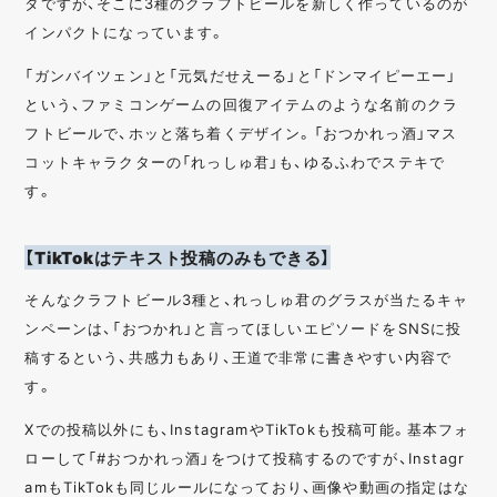
タですが、そこに3種のクラフトビールを新しく作っているのが
インパクトになっています。
「ガンバイツェン」と「元気だせえーる」と「ドンマイピーエー」
という、ファミコンゲームの回復アイテムのような名前のクラ
フトビールで、ホッと落ち着くデザイン。「おつかれっ酒」マス
コットキャラクターの「れっしゅ君」も、ゆるふわでステキで
す。
【TikTokはテキスト投稿のみもできる】
そんなクラフトビール3種と、れっしゅ君のグラスが当たるキャ
ンペーンは、「おつかれ」と言ってほしいエピソードをSNSに投
稿するという、共感力もあり、王道で非常に書きやすい内容で
す。
Xでの投稿以外にも、InstagramやTikTokも投稿可能。基本フォ
ローして「#おつかれっ酒」をつけて投稿するのですが、Instagr
amもTikTokも同じルールになっており、画像や動画の指定はな