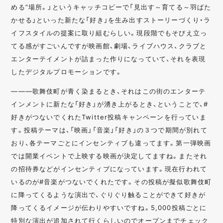
める”場所。」というキャッチコピーで「見出す～育てる～羽ばた
かせる」といった新たな「好き」を生み出すストーリーづくり・ラ
イフスタイルの提案に取り組むらしい。現段階でもそびえ立っ
てる感がすごいんですが映画館、劇場、ライブハウス、クラブと
エンターテイメントが詰まった作りになっていて、それを表現
したデジタルプロモーションです。
———歌舞伎町が青く染まるとき、それはこの街のエンターテ
インメントに新たな「好き」が湧き上がるとき、ということで、#
好きがつないでくれたTwitter投稿キャンペーンを行っていま
す。投稿テーマは、「映画」「音楽」「好き」の３つで期間が別れて
おり、各テーマごとにインセンティブも違ってます。第一弾映画
では開業イベントで上映する映画が決定してますね。またそれ
の招待券などがインセンティブになっています。現在行われて
いるのが#音楽がつないでくれたです。その投稿が擬似歌舞伎町
に降ってくるような演出で、ぐりぐり触ることができて好きが
降ってくるイメージが伝わりやすいですね。5,000投稿ごとに
特別な演出が追加されて行くらしいのでオープンまでチェック