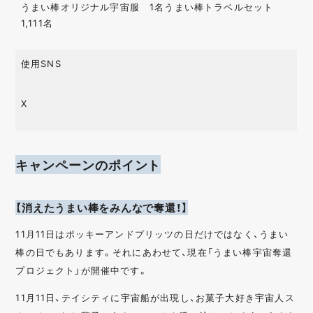
クローズドキャンペ
診断 / 検定
うまい棒オリジナル宇宙服 1名うまい棒トラベルセット
ーン
1,111名
オープンキャンペー
人気投票 / 総選挙
ン
使用SNS
マストバイキャンペ
ゲーム
ーン
X
O2O
写真投稿
はがき
動画キャンペーン
UGC
画像生成
キャンペーンのポイント
ハッシュタグ
音声
【消えたうまい棒をみんなで奪還！】
11月11日はポッキーアンドプリッツの日だけではなく、うまい
棒の日でもあります。それにあわせて、現在「うまい棒宇宙奪還
プロジェクト」が開催中です。
11月11日、テイシティに宇宙船が出現し、お菓子大好き宇宙人ス