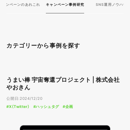
キャンペーンのあれこれ
キャンペーン事例研究
SNS運用ノウハウ
カテゴリーから事例を探す
プラットフォーム
X（Twitter）
LINE
うまい棒 宇宙奪還プロジェクト | 株式会社
Instagram
YouTube
やおきん
Facebook
WEB
公開日:2024/12/20
#X（Twitter）
#ハッシュタグ
#企画
目的別
企画
購買促進
データ収集
店舗誘引
認知拡大