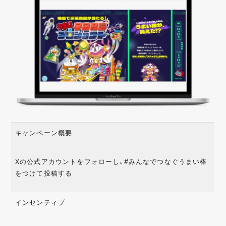
業種・業界
金融
IT
日用品
飲食
美容
自治体
エンターテイメン
医療
メーカー
ト
電化製品
教育
不動産
ファッション
観光
サービス
キャンペーン概要
型・手法・技術
Xの公式アカウントをフォローし、#みんなでつなぐうまい棒
インスタントウィン
カンバセーションボ
AR
タン
をつけて投稿する
レシートキャンペー
カスタムストーリー
SNSシェア
ン
インセンティブ
モバイルアプリ
クイズ / 謎解き