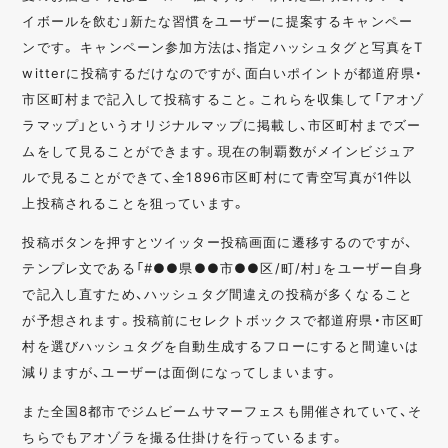
イボールを飲む」新たな習慣をユーザーに提案するキャンペー
ンです。 キャンペーン参加方法は、指定ハッシュタグと写真をT
witterに投稿するだけなのですが、面白いポイントが都道府県・
市区町村まで記入して投稿すること。これらを収集して「アオゾ
ラマップ」というオリジナルマップに掲載し、市区町村までズー
ムをして見ることができます。現在の制覇数がメインビジュア
ルで見ることができて、全1896市区町村にて青空写真が1件以
上投稿されることを狙っています。
投稿ボタンを押すとツイッター投稿画面に遷移するのですが、
テンプレ文である「#●●県●●市●●区/町/村」をユーザー自身
で記入し直すため、ハッシュタグ間違えの投稿が多くなること
が予想されます。投稿前にセレクトボックスで都道府県・市区町
村を選びハッシュタグを自動生成するフローにすると間違いは
減りますが、ユーザーは面倒になってしまいます。
また全国8都市でジムビームサマーフェスも開催されていて、そ
ちらでもアオゾラを撮る仕掛けを行っているます。