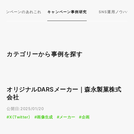
キャンペーンのあれこれ
キャンペーン事例研究
SNS運用ノウハウ
カテゴリーから事例を探す
プラットフォーム
X（Twitter）
LINE
オリジナルDARSメーカー｜森永製菓株式
Instagram
YouTube
会社
Facebook
WEB
公開日:2025/01/20
#X（Twitter）
#画像生成
#メーカー
#企画
目的別
企画
購買促進
データ収集