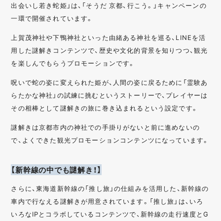
出会いし若き蛇姫」は、「そうだ 京都、行こう。」キャンペーンの
一環で開催されています。
上賀茂神社や下鴨神社といった由緒ある神社を巡る、LINEを活
用した謎解きコンテンツで、歴史や文化的背景を知りつつ、観光
を楽しんでもらうプロモーションです。
呪いで蛇の姿に変えられた姫が、人間の姿に戻るために「霊験あ
らたかな神社」の試練に挑むというストーリーで、プレイヤーは
その相棒として謎解きの旅に巻き込まれるという設定です。
謎解きは京都市内の神社での手掛りがないと前に進めないの
で、よくできた観光プロモーションコンテンツになっています。
【新幹線の中でも謎解き！】
さらに、東海道新幹線の「推し旅」の仕組みを活用した、新幹線の
車内で行なえる謎解きが用意されています。「推し旅」は、いろ
いろなIPとコラボしているコンテンツで、新幹線の走行速度とG