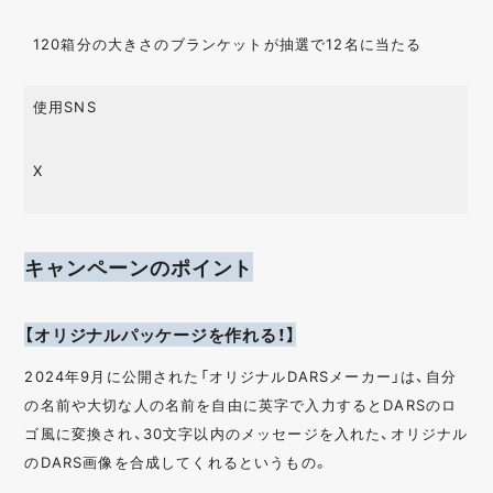
モバイルアプリ
クイズ / 謎解き
クローズドキャンペ
診断 / 検定
120箱分の大きさのブランケットが抽選で12名に当たる
ーン
オープンキャンペー
人気投票 / 総選挙
使用SNS
ン
マストバイキャンペ
ゲーム
X
ーン
O2O
写真投稿
はがき
動画キャンペーン
キャンペーンのポイント
UGC
画像生成
ハッシュタグ
音声
【オリジナルパッケージを作れる！】
2024年9月に公開された「オリジナルDARSメーカー」は、自分
の名前や大切な人の名前を自由に英字で入力するとDARSのロ
ゴ風に変換され、30文字以内のメッセージを入れた、オリジナル
のDARS画像を合成してくれるというもの。