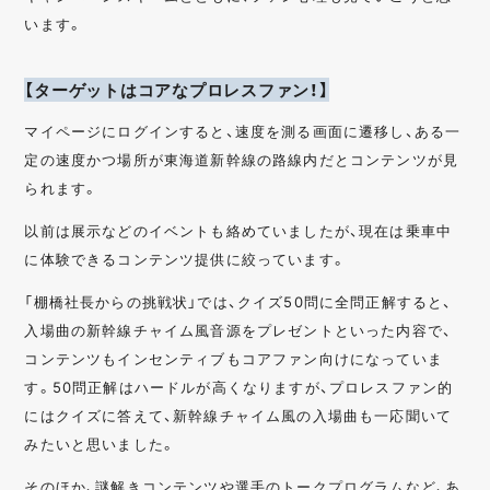
います。
【ターゲットはコアなプロレスファン！】
マイページにログインすると、速度を測る画面に遷移し、ある一
定の速度かつ場所が東海道新幹線の路線内だとコンテンツが見
られます。
以前は展示などのイベントも絡めていましたが、現在は乗車中
に体験できるコンテンツ提供に絞っています。
「棚橋社長からの挑戦状」では、クイズ50問に全問正解すると、
入場曲の新幹線チャイム風音源をプレゼントといった内容で、
コンテンツもインセンティブもコアファン向けになっていま
す。50問正解はハードルが高くなりますが、プロレスファン的
にはクイズに答えて、新幹線チャイム風の入場曲も一応聞いて
みたいと思いました。
そのほか、謎解きコンテンツや選手のトークプログラムなど、あ