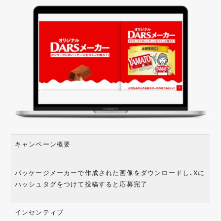
店舗誘引
認知拡大
業種・業界
金融
IT
日用品
飲食
美容
自治体
エンターテイメン
医療
メーカー
ト
電化製品
教育
不動産
ファッション
観光
サービス
キャンペーン概要
型・手法・技術
インスタントウィン
カンバセーションボ
AR
パッケージメーカーで作成された画像をダウンロードし、Xに
タン
ハッシュタグをつけて投稿すると応募完了
レシートキャンペー
カスタムストーリー
SNSシェア
ン
インセンティブ