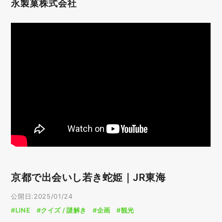
永製菓株式会社
京都で出会いし若き蛇姫｜JR東海
公開日:2025/01/24
#LINE
#クイズ / 謎解き
#企画
#観光