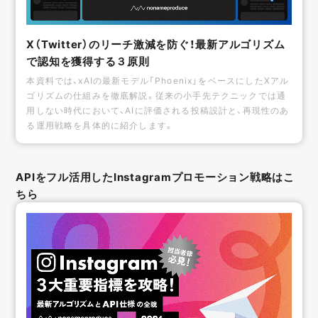
X（Twitter）のリーチ激減を防ぐ！最新アルゴリズム
で認知を獲得する３原則
本資料では、xAIの最新モデル「Phoenix」をベースにしたXアル
ゴリズムの仕組みを徹底解説。従来の小手先テクニックでは通
用しない時代において、AIに評価される投稿設計と、再現性のあ
る運用戦略を具体的に紹介します。
APIをフル活用したInstagramプロモーション戦略はこ
ちら