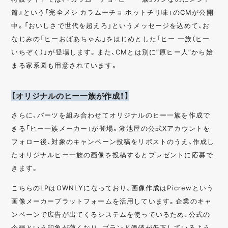
篇』という「完全メシ カラムーチョ ホットチリ味」のCMが公開
中。「おいしさで世代を超えろ」というメッセージを込めて、お
なじみの「ヒーおばあちゃん」をはじめとした「ヒー 一族（ヒー
いちぞく）」が登場します。また、CMとは別に”原ヒー人”から始
まる家系図も用意されています。
【オリジナルのヒー一族が作成！】
さらに、パーツを組み合わせてオリジナルのヒー一族を作成で
きる「ヒー一族メーカー」が登場。湖池屋の公式Xアカウントを
フォロー後、対象のキャンペーン投稿をリポストのうえ、作成し
たオリジナルヒー一族の画像を投稿するとプレゼントに応募で
きます。
こちらのLPはOWNLYになっており、画像作成はPicrewという
画像メーカープラットフォームを活用しています。企業のキャ
ンペーンで広告が出てくるシステムを使っているため、公式の
企画という印象が薄くなり、ブランド価値が低下しているよう