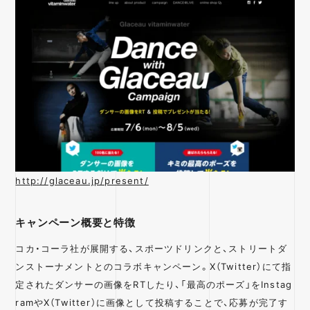
店舗誘引
認知拡大
業種・業界
金融
IT
日用品
飲食
美容
自治体
エンターテイメン
医療
メーカー
ト
電化製品
教育
不動産
ファッション
観光
サービス
http://glaceau.jp/present/
型・手法・技術
キャンペーン概要と特徴
インスタントウィン
カンバセーションボ
AR
コカ・コーラ社が展開する、スポーツドリンクと、ストリートダ
タン
ンストーナメントとのコラボキャンペーン。X（Twitter）にて指
レシートキャンペー
カスタムストーリー
SNSシェア
定されたダンサーの画像をRTしたり、「最高のポーズ」をInstag
ン
ramやX（Twitter）に画像として投稿することで、応募が完了す