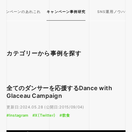
キャンペーンのあれこれ
キャンペーン事例研究
SNS運用ノウハウ
カテゴリーから事例を探す
プラットフォーム
X（Twitter）
LINE
全てのダンサーを応援するDance with
Instagram
YouTube
Glaceau Campaign
Facebook
WEB
更新日:2024.05.28 (公開日:2015/09/04)
#Instagram
#X（Twitter）
#飲食
目的別
企画
購買促進
データ収集