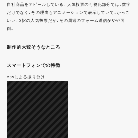
モバイルアプリ
クイズ / 謎解き
自社商品をアピールしている。人気投票の可視化部分では、数字
クローズドキャンペ
診断 / 検定
だけでなく、その理由もアニメーションで表示していて、かっこ
ーン
いい。2択の人気投票だが、その周辺のフォーム送信がやや面
オープンキャンペー
人気投票 / 総選挙
倒。
ン
マストバイキャンペ
ゲーム
制作的大変そうなところ
ーン
O2O
写真投稿
スマートフォンでの特徴
はがき
動画キャンペーン
UGC
画像生成
cssによる振り分け
ハッシュタグ
音声