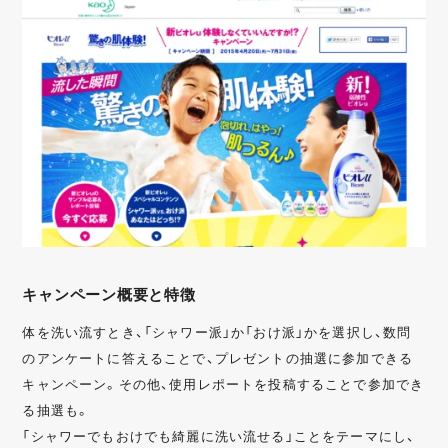
店舗誘引
認知拡大
業種・業界
金融
IT
日用品
飲食
美容
自治体
エンターテイメン
医療
メーカー
ト
電化製品
教育
不動産
ファッション
観光
サービス
キャンペーン概要と特徴
型・手法・技術
体を洗い流すとき、「シャワー派」か「おけ派」かを選択し、数問
インスタントウィン
カンバセーションボ
AR
のアンケートに答えることで、プレゼントの抽選に参加できる
タン
キャンペーン。その他、使用レポートを投稿することで参加でき
レシートキャンペー
カスタムストーリー
SNSシェア
る抽選も。
ン
「シャワーでもおけでも綺麗に洗い流せる」ことをテーマにし、