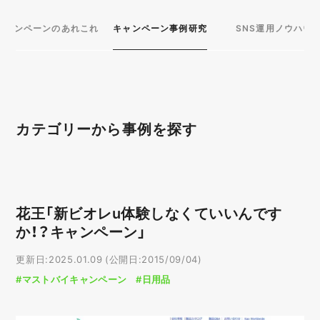
キャンペーンのあれこれ
キャンペーン事例研究
SNS運用ノウハウ
カテゴリーから事例を探す
プラットフォーム
X（Twitter）
LINE
花王「新ビオレu体験しなくていいんです
Instagram
YouTube
か！？キャンペーン」
Facebook
WEB
更新日:2025.01.09 (公開日:2015/09/04)
#マストバイキャンペーン
#日用品
目的別
企画
購買促進
データ収集