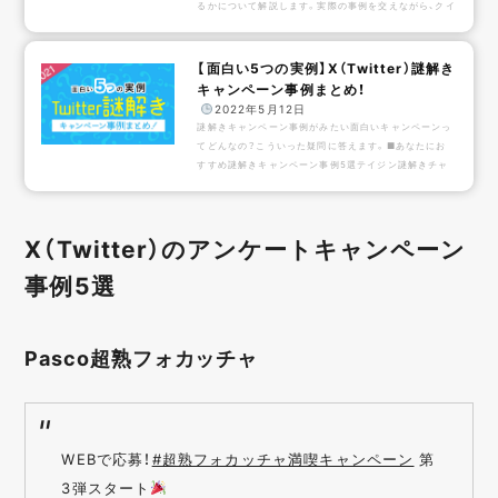
るかについて解説します。実際の事例を交えながら、クイ
ズキャンペーンの魅力を理解することができます。ぜひ
お役立てください。私たちはSNSやデジタルを活用した
企業のキャンペーン事例をYouTubeやブログで紹介し
【面白い5つの実例】X（Twitter）謎解き
ており、また多くの企業様のキャンペーンをお手伝いを
キャンペーン事例まとめ！
してきたので、キャンペーンに関する豊富な知識を有し
️
2022年5月12日
ています。実績はこちらから。関連リンク｜X(Twitter)
謎解きキャンペーン事例がみたい面白いキャンペーンっ
キャンペーン事例一覧 目次X（Twitter）クイズキ...
てどんなの？こういった疑問に答えます。■あなたにお
すすめ謎解きキャンペーン事例5選テイジン謎解きチャ
レンジ 未来からの不思議な手紙 大切なものを見つけ出
し、未来のモビリティを作ろう！テイジン謎解きチャレン
ジ 未来からの不思議な手紙 大切なものを見つけ出し、未
X（Twitter）のアンケートキャンペーン
来のモビリティを作ろう！キャンペーンのポイント:・謎
解きキャンペーンとシンプルなフォロー&RTを併用こち
事例5選
らのキャンペーンは謎解きにもインセンティブがついて
いて、X（Twitter）のフォロー&RTキャン...
Pasco超熟フォカッチャ
WEBで応募！
#超熟フォカッチャ満喫キャンペーン
第
3弾スタート