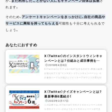
が、
まだ利用したことがない人にもキャンペーン自体は拡散
さ
れます。
そのため、
アンケートキャンペーンをきっかけに、自社の商品や
サービスに興味を持ってもらえる
可能性も十分に考えられるで
しょう。
あなたにおすすめ
X（Twitter）のインスタントウィンキャ
ンペーンとは？仕組みと成功事例を解
説！
️
2018年4月6日
X（Twitter）にてフォロー&RTをするだけで、即座に結果
が送られてくる「インスタントウィンキャンペーン」。そ
の参加ハードルの低さとツイッターアカウントの育ちや
すさから注目を集めているキャンペーン手法です。本記
事では、インスタントウィンとは何か、メリットデメリッ
トと共に、事例の紹介をしていきます。各インスタントウ
X（Twitter）クイズキャンペーンとは？
ィンキャンペーン事例をみるとあまり大きな違いは無い
最新事例6選紹介！
ものの、コンテンツによって使用されている動画の傾向
️
2022年3月17日
が違ったりと細やかな違いがあります。このキャンペー
この記事では、X（Twitter）でのクイズキャンペーンのや
ンにはどういう演出が適切か、などの判...
り方やメリット、どのようなクイズキャンペーンができ