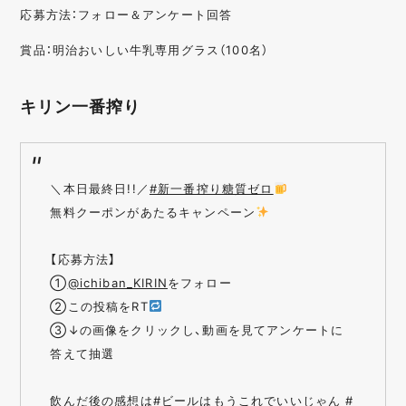
応募方法：フォロー＆アンケート回答
賞品：明治おいしい牛乳専用グラス（100名）
キリン一番搾り
＼本日最終日!!／
#新一番搾り糖質ゼロ
無料クーポンがあたるキャンペーン
【応募方法】
①
@ichiban_KIRIN
をフォロー
②この投稿をRT
③↓の画像をクリックし、動画を見てアンケートに
答えて抽選
飲んだ後の感想は
#ビールはもうこれでいいじゃん
#