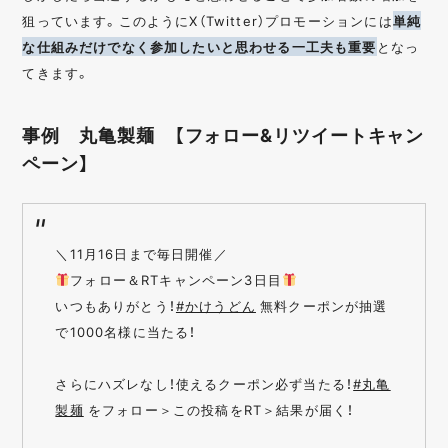
狙っています。このようにX（Twitter）プロモーションには
単純
な仕組みだけでなく参加したいと思わせる一工夫も重要
となっ
てきます。
事例 丸亀製麺 【フォロー&リツイートキャン
ペーン】
＼11月16日まで毎日開催／
フォロー＆RTキャンペーン3日目
いつもありがとう！
#かけうどん
無料クーポンが抽選
で1000名様に当たる！
さらにハズレなし！使えるクーポン必ず当たる！
#丸亀
製麺
をフォロー＞この投稿をRT＞結果が届く！