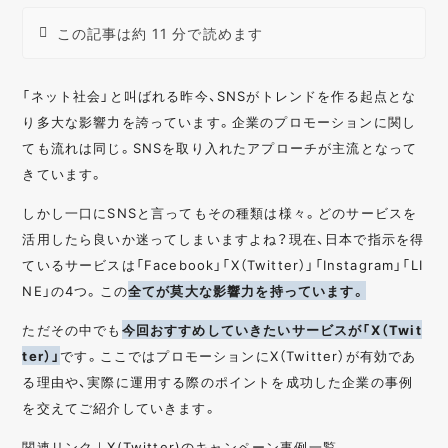
この記事は約 11 分で読めます
「ネット社会」と叫ばれる昨今、SNSがトレンドを作る起点とな
り多大な影響力を誇っています。企業のプロモーションに関し
ても流れは同じ。SNSを取り入れたアプローチが主流となって
きています。
しかし一口にSNSと言ってもその種類は様々。どのサービスを
活用したら良いか迷ってしまいますよね？現在、日本で指示を得
ているサービスは「Facebook」「X（Twitter）」「Instagram」「LI
NE」の4つ。この
全てが莫大な影響力を持っています。
ただその中でも
今回おすすめしていきたいサービスが「X（Twit
ter）」
です。ここではプロモーションにX（Twitter）が有効であ
る理由や、実際に運用する際のポイントを成功した企業の事例
を交えてご紹介していきます。
関連リンク｜
X(Twitter)のキャンペーン事例一覧