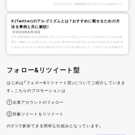
を打ちたいけど、基礎知識が足りない！」とお悩みのマー
ケティング担当者もいるかと思います。X（Twitter）キ
ャンペーンの種類はとても多く、企画、戦略も多種多様。
成功には、しっかりとした戦略が必要です。本記事は、X
X(Twitter)のアルゴリズムとは？おすすめに載せるための方
（Twitter）キャンペーンの種類、キャンペーン事例、成功
法を事例と共に解説！
の秘訣の３つを解説します。この記事を最後まで読むこ
️
2023年6月19日
とで、企画提案に必要なX（Twitter）キャンペーンの知識
近年、顧客体験の向上を目指すプラットフォームでは、レコメンド（おすすめ）システムの採
をまとめて理解することができます...
用が一般的になっております。そんな中、昨年の2023年3月にX(Twitter)は「おすすめ(fo
r you)」タイムライン表示に関するアルゴリズムを公開しました。アルゴリズムを理解する
ことで、運用効果を最大化し、バズることに繋げましょう！そこで、本記事ではX(twitter)運
用や、キャンペーンにおいて重要となってくるアルゴリズムについて、事例とともに解説し
ていきます。目次そもそもXアルゴリズムとは？３段階のアルゴリズム ①候補探索 ②
フォロー&リツイート型
ランク付...
はじめは「フォロー&リツイート型」についてご紹介していきま
す。こちらのプロモーションは
①企業アカウントのフォロー
②対象ツイートをリツイート
の2つで参加できる簡単な仕組みとなっています。