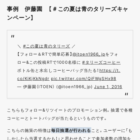
事例 伊藤園 【＃この夏は青のタリーズキャ
ンペーン】
＼
#この夏は青のタリーズ
／
【フォロー＆RTで簡単応募】
@itoen1966_jp
をフォ
ロー&この投稿RTで1000名様に
#タリーズコーヒー
ボトル缶と水出しコーヒーバッグ当たる！
https://t.
co/KiKjKkNgdr
pic.twitter.com/QiFWgSHx98
— 伊藤園（ITOEN） (@itoen1966_jp)
June 1, 2016
こちらもフォロー&リツイートのプロモーション例。抽選で各種
コーヒーとトートバッグが当たるというものです。
こちらの施策の特徴は
毎日抽選が行われる
こと。ユーザーに「も
しかしたら当選するかも！」と思わせることで参加者数の増加を