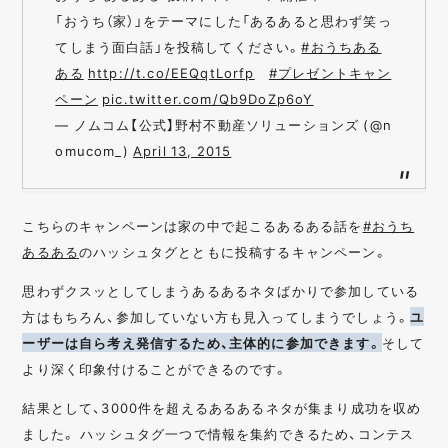
「おうち（家）」をテーマにした「あるあると思わず笑っ
てしまう面白話」を投稿してください。
#おうちある
ある
http://t.co/EEQqtLorfp
#プレゼントキャン
ペーン
pic.twitter.com/Qb9DoZp6oY
— ノムコム【公式】野村不動産ソリューションズ (@n
omucom_)
April 13, 2015
こちらのキャンペーンは家の中で起こるあるある話を
#おうち
あるある
のハッシュタグとともに投稿するキャンペーン。
思わずクスッとしてしまうあるあるネタばかりで参加している
方はもちろん、参加していない方も見入ってしまうでしょう。
ユ
ーザーは自ら考え発信するため、主体的に参加できます。
そして
より深く印象付けることができるのです。
結果として、3000件を超えるあるあるネタが集まり成功を収め
ました。 ハッシュタグ一つで情報を集約できるため、コンテス