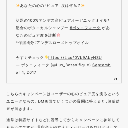
あなたの心の「ピュア」度は何％？
話題の100%アンデス産ピュアオーガニックオイル*
配合のボタニカルシャンプー
#ボタニフィーク
があ
なたのピュア度を診断
*保湿成分：アンデスローズヒップオイル
今すぐチェック
https://t.co/0Vb9AbyNSU
— ボタニフィーク (@Lux_Botanifique)
Septemb
er 4, 2017
こちらのキャンペーンはユーザーの心のピュア度を測るという
ユニークなもの。DM画面でいくつかの質問に答えると、診断結
果が届きます。
通常は特設サイトなどに誘導してからキャンペーンに参加して
もらうのですが、普段恋人や友人とメッセージをやりとりして