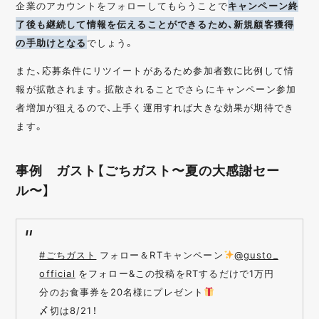
企業のアカウントをフォローしてもらうことで
キャンペーン終
了後も継続して情報を伝えることができるため、新規顧客獲得
の手助けとなる
でしょう。
また、応募条件にリツイートがあるため参加者数に比例して情
報が拡散されます。拡散されることでさらにキャンペーン参加
者増加が狙えるので、上手く運用すれば大きな効果が期待でき
ます。
事例 ガスト【ごちガスト〜夏の大感謝セー
ル〜】
#ごちガスト
フォロー＆RTキャンペーン
@gusto_
official
をフォロー&この投稿をRTするだけで1万円
分のお食事券を20名様にプレゼント
〆切は8/21！