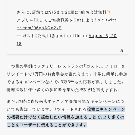
さらに、店舗では9/5まで20組に1組お会計無料
アプリをDLしてごち挑戦券をGetしよう！
pic.twitt
er.com/06qhAGg2xP
— ガスト【公式】 (@gusto_official)
August 8, 20
18
一つ目の事例はファミリーレストランの「ガスト」。フォロー&
リツイートで1万円のお食事券が当たります。非常に簡単に参加
できるキャンペーンなので、3万3千もの応募が集まりました。
情報拡散に伴い多くの参加者を集めた成功例と言えますね。
また、同時に直接来店することで参加可能なキャンペーンにつ
いても告知しています。リツイートされる
投稿にキャンペーン
の概要だけでなく拡散したい情報を加えることで、より多くの
ことをユーザーに伝えることができます。