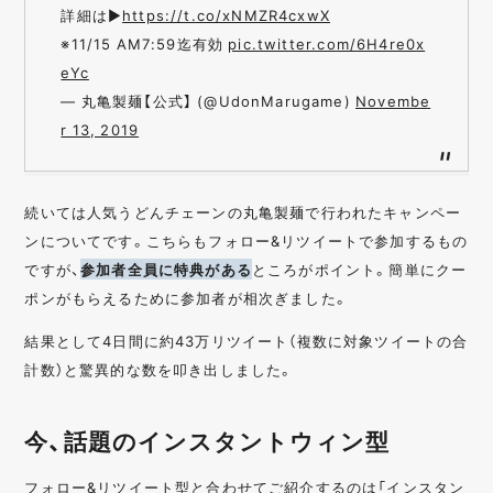
詳細は▶
https://t.co/xNMZR4cxwX
※11/15 AM7:59迄有効
pic.twitter.com/6H4re0x
eYc
— 丸亀製麺【公式】 (@UdonMarugame)
Novembe
r 13, 2019
続いては人気うどんチェーンの丸亀製麺で行われたキャンペー
ンについてです。こちらもフォロー&リツイートで参加するもの
ですが、
参加者全員に特典がある
ところがポイント。簡単にクー
ポンがもらえるために参加者が相次ぎました。
結果として4日間に約43万リツイート（複数に対象ツイートの合
計数）と驚異的な数を叩き出しました。
今、話題のインスタントウィン型
フォロー&リツイート型と合わせてご紹介するのは「インスタン