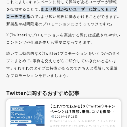
これにより、キャンペーンに対して興味があるユーザーが情報
を拡散することで、
あまり興味がないユーザーに対してもアプ
ローチできる
ので、より広い範囲に働きかけることができます。
新製品や期間限定のプロモーションにはうってつけですね。
X（Twitter）でプロモーションを実施する際には拡散されやすい
コンテンツや仕組み作りも重要になってきます。
続いては効果的なX（Twitter）プロモーションをいくつかのタイ
プにまとめて、事例を交えながらご紹介していきたいと思いま
す。それぞれのタイプに特徴があるのできちんと理解して最適
なプロモーションを行いましょう。
Twitterに関するおすすめ記事
【これ1つでわかる】X（Twitter）キャン
ペーンとは？種類、事例、コツを徹底解
説！！
️
2021年6月28日
X（Twitter）キャンペーンは、企業のマーケティングに欠
かせない手法となっています。ただ、「キャンペーン企画