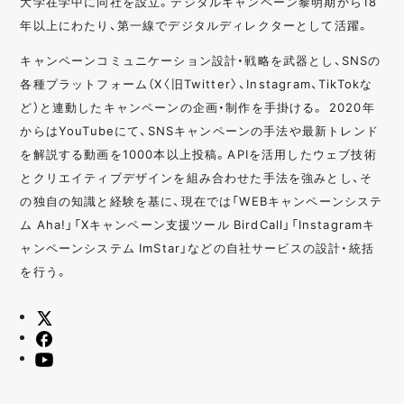
大学在学中に同社を設立。デジタルキャンペーン黎明期から18
年以上にわたり、第一線でデジタルディレクターとして活躍。
キャンペーンコミュニケーション設計・戦略を武器とし、SNSの
各種プラットフォーム（X〈旧Twitter〉、Instagram、TikTokな
ど）と連動したキャンペーンの企画・制作を手掛ける。 2020年
からはYouTubeにて、SNSキャンペーンの手法や最新トレンド
を解説する動画を1000本以上投稿。APIを活用したウェブ技術
とクリエイティブデザインを組み合わせた手法を強みとし、そ
の独自の知識と経験を基に、現在では「WEBキャンペーンシステ
ム Aha!」「Xキャンペーン支援ツール BirdCall」「Instagramキ
ャンペーンシステム ImStar」などの自社サービスの設計・統括
を行う。