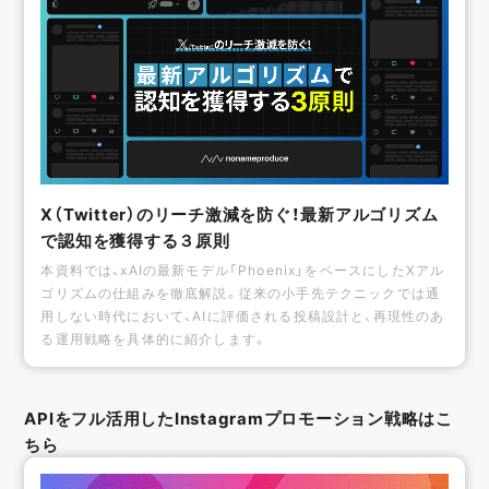
X（Twitter）のリーチ激減を防ぐ！最新アルゴリズム
で認知を獲得する３原則
本資料では、xAIの最新モデル「Phoenix」をベースにしたXアル
ゴリズムの仕組みを徹底解説。従来の小手先テクニックでは通
用しない時代において、AIに評価される投稿設計と、再現性のあ
る運用戦略を具体的に紹介します。
APIをフル活用したInstagramプロモーション戦略はこ
ちら