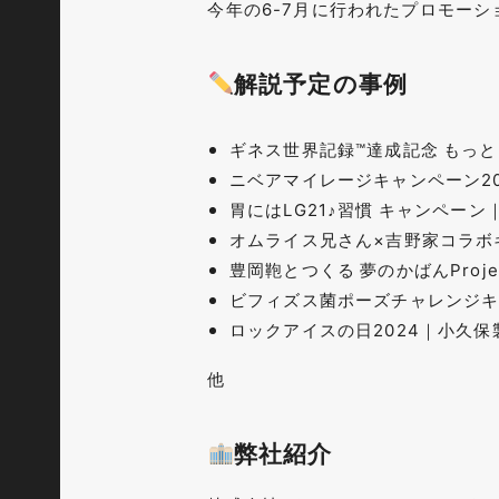
今年の6-7月に行われたプロモーシ
解説予定の事例
ギネス世界記録™達成記念 もっ
ニベアマイレージキャンペーン20
胃にはLG21♪習慣 キャンペー
オムライス兄さん×吉野家コラボ
豊岡鞄とつくる 夢のかばんProje
ビフィズス菌ポーズチャレンジキ
ロックアイスの日2024｜小久
他
弊社紹介