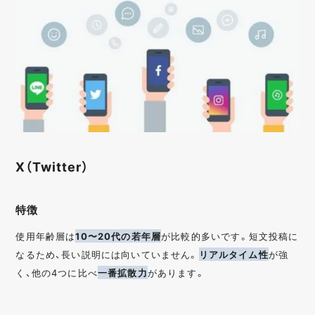
X（Twitter）
特徴
使用年齢層は
10〜20代の若年層
が比較的多いです。短文投稿に
なるため、長い説明には向いていません。
リアルタイム性
が強
く、他の4つに比べ
一番拡散力
があります。