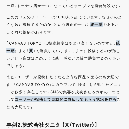
ー店、ドーナツ店が一つになっているオープンな複合施設です。
このカフェのフォロワーは4000人を超えています。なぜそのよ
うな数が獲得できたのか、という理由の一つに
統一感
のあるお
しゃれな投稿があります。
「CANVAS TOKYO」は投稿頻度はあまり高くないのですが、
統
一感
による「
質
」で勝負しています。こまめに投稿するのが難し
いという店舗はこのように統一感などの質で勝負するのが良い
でしょう。
また、ユーザーが投稿したくなるような商品を売るのも大切で
す。「CANVAS TOKYO」はカラフルで「映え」を意識したメニュ
ーが数多く存在します。SNSで集客を成功させるカギの一つと
して
ユーザーが投稿して自動的に宣伝してもらう状況を作る
こ
とも大切です。
事例2.株式会社タニタ 【X（Twitter）】