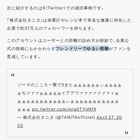
次に紹介するのはX（Twitter）での成功事例です。
「株式会社タニタ
」は体重計やレシピ本で有名な健康に特化した
企業で約31万人のフォローワーを持ちます。
このアカウントはユーザーとの距離の詰め方が絶妙で、企業公
式の投稿にもかかわらず
フレンドリーでゆるい投稿
がファンを
育成しています。
ゾーマのこころ一撃でSきたぁぁぁぁぁぁぃぁぁぁぁ
ぁぢァァァぁぁぁぁぁイアアワァァァァァァァィぁ
ぁぁぁぁぁぁぁぁぁぁぁぃぁぁぁぁぁぁぁぁぁぁぁ
ぁぁぁ
pic.twitter.com/qna5TYgNfX
— 株式会社タニタ (@TANITAofficial)
April 27, 20
20