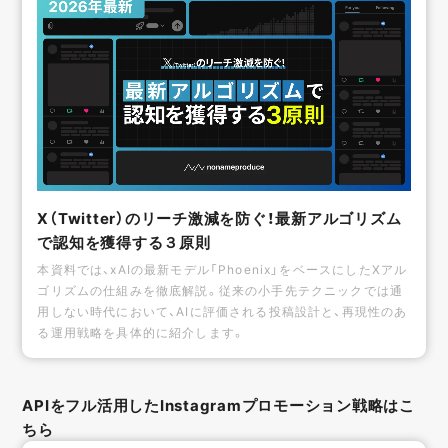
X（Twitter）のリーチ激減を防ぐ！最新アルゴリズム
で認知を獲得する３原則
本資料では、xAIの最新モデル「Phoenix」をベースにしたXアル
ゴリズムの仕組みを徹底解説。従来の小手先テクニックでは通
用しない時代において、AIに評価される投稿設計と、再現性のあ
る運用戦略を具体的に紹介します。
APIをフル活用したInstagramプロモーション戦略はこ
ちら