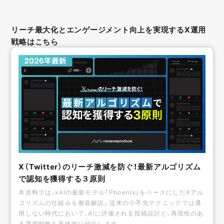
リーチ最大化とエンゲージメント向上を実現するX運用
戦略はこちら
X（Twitter）のリーチ激減を防ぐ！最新アルゴリズム
で認知を獲得する３原則
本資料では、xAIの最新モデル「Phoenix」をベースにしたXアル
ゴリズムの仕組みを徹底解説。従来の小手先テクニックでは通
用しない時代において、AIに評価される投稿設計と、再現性のあ
る運用戦略を具体的に紹介します。