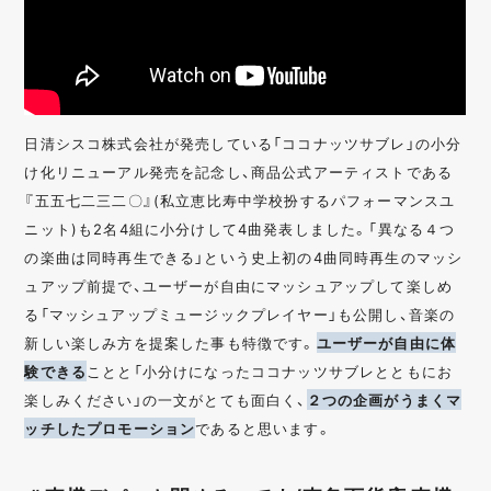
日清シスコ株式会社が発売している「ココナッツサブレ」の小分
け化リニューアル発売を記念し、商品公式アーティストである
『五五七二三二〇』(私立恵比寿中学校扮するパフォーマンスユ
ニット)も2名4組に小分けして4曲発表しました。「異なる４つ
の楽曲は同時再生できる」という史上初の4曲同時再生のマッシ
ュアップ前提で、ユーザーが自由にマッシュアップして楽しめ
る「マッシュアップミュージックプレイヤー」も公開し、音楽の
新しい楽しみ方を提案した事も特徴です。
ユーザーが自由に体
験できる
ことと「小分けになったココナッツサブレとともにお
楽しみください」の一文がとても面白く、
２つの企画がうまくマ
ッチしたプロモーション
であると思います。