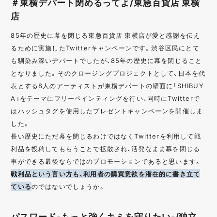
＃東横デパート閉めるってよ/東急百貨店 東横
店
85年の歴史に幕を閉じる東急百貨店 東横店が愛と感謝を伝え
るために実施したTwitterキャンペーンです。渋谷区民にとて
も馴染み深いデパートでしたが、85年の歴史に幕を閉じること
となりました。そのクロージングプロジェクトとして、日本を代
表とする8人のアーティストが東横デパートの壁面に「SHIBUY
A」をテーマにフリーペインティングを行い、同時にTwitterで
はハッシュタグを使用したプレゼントキャンペーンを開催しま
した。
長い歴史にただ幕を閉じるわけではなくTwitterを利用して戦
利品を投稿してもらうことで拡散され、活発なまま幕を閉じる
事ができる最後ならではのプロモーションであると思います。
戦利品という言い方も、利用者の購買意欲を潜在的に書き立て
ている
のではないでしょうか。
パスワード-もっと強くキミを守りたい-/独立