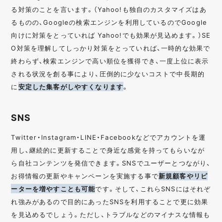
る対策のことを言います。（Yahoo!も独自のカスタマイズはあ
るものの、Googleの検索エンジンを利用しているのでGoogle
向けに対策をとっていれば Yahoo!でも効果が見込めます。）SE
O対策を理解してしっかり対策をとっていれば、一時的な効果で
終わらず、検索エンジンで高い順位を獲得でき、一度上位に表示
される状況を創る事により、圧倒的に少ないコストで中長期的
に
安定した集客がしやすくなります
。
SNS
Twitter・Instagram・LINE・Facebookなどでアカウントを運
用し、継続的に更新することで身近な感覚を持ってもらいなが
ら自社コンテンツを発信できます。SNSでユーザーとつながり、
お得情報の更新やキャンペーンを実施する事で
新規顧客やリピ
ーターを増やすことも可能
です。そして、これらSNSにはそれぞ
れ強みがあるので目的にあったSNSを利用することで更に効果
を見込めるでしょう。ただし、トラブルなどのマイナスな情報も