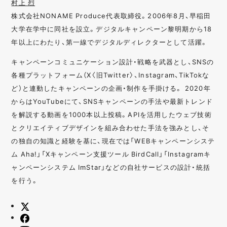
村上 烈
株式会社NONAME Produce代表取締役。2006年8月、早稲田
大学在学中に同社を設立。デジタルキャンペーン黎明期から18
年以上にわたり、第一線でデジタルディレクターとして活躍。
キャンペーンコミュニケーション設計・戦略を武器とし、SNSの
各種プラットフォーム（X〈旧Twitter〉、Instagram、TikTokな
ど）と連動したキャンペーンの企画・制作を手掛ける。 2020年
からはYouTubeにて、SNSキャンペーンの手法や最新トレンド
を解説する動画を1000本以上投稿。APIを活用したウェブ技術
とクリエイティブデザインを組み合わせた手法を強みとし、そ
の独自の知識と経験を基に、現在では「WEBキャンペーンシステ
ム Aha!」「Xキャンペーン支援ツール BirdCall」「Instagramキ
ャンペーンシステム ImStar」などの自社サービスの設計・統括
を行う。