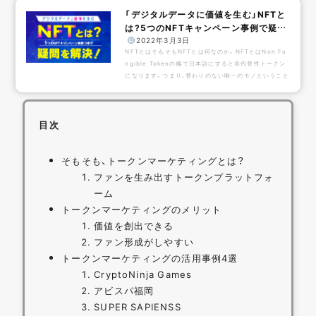
使わずに、「web3.0」について簡潔にまとめたものにな
「デジタルデータに価値を生む」NFTと
ります。他の記事では難しくて理解を諦めていた人も、初
は?5つのNFTキャンペーン事例で疑問
めてweb3.0という言葉を知った人も、本記事を通して
を解決！
️
2022年3月3日
なんとなく理解して頂けると幸いです。web3.0とは？
NFTとはそもそもNFTとは何なのか。NFTとはNon Fu
「web3.0」とは、簡単にいうと、新しいインター...
ngible Tokenの略で日本語にすると非代替性トークン
になります。つまり、替わりのない唯一のモノということ
です。これまでのデジタルデータは、容易にコピーや改ざ
んがなされ得るもので価値は生まれませんでした。しか
し、ブロックチェーン技術によりコピーや改ざんが不可
目次
能になりデジタルデータに希少価値が生まれました。そ
れにより自分だけのコレクションを保持することができ
ます。これまで元データとコピー品は価値が同じNFT元
そもそも、トークンマーケティングとは？
データが本物になり希少価値が生まれるそして替わり
の...
ファンを生み出すトークンプラットフォ
ーム
トークンマーケティングのメリット
価値を創出できる
ファン形成がしやすい
トークンマーケティングの活用事例4選
CryptoNinja Games
アビスパ福岡
SUPER SAPIENSS