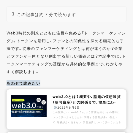
この記事は約 7 分で読めます
Web3時代の到来とともに注目を集める「トークンマーケティン
グ」。トークンを活用し、ファンとの関係性を深める画期的な手
法です。従来のファンマーケティングとは何が違うのか？企業
とファンが一体となり創出する新しい価値とは？本記事では、ト
ークンマーケティングの基礎から具体的な事例まで、わかりや
すく解説します。
あわせて読みたい
web3.0とは？概要や、話題の仮想通貨
（暗号資産）との関係まで、簡単にわか
りやす...
️
2022年6月9日
この記事は、・「web3.0」という言葉を知り、その意味に
ついて調べようとしたが、関連する言葉が多い・難しく
て、理解が全く進まない・仮想通貨について調べていたら
「web3.0」という言葉が出てきたが、どのように関係が
あるのかが分からないという方に向けて、難しい言葉を