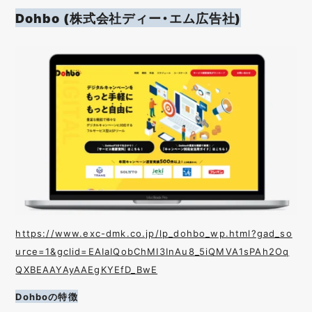
Dohbo (株式会社ディー・エム広告社)
https://www.exc-dmk.co.jp/lp_dohbo_wp.html?gad_so
urce=1&gclid=EAIaIQobChMI3InAu8_5iQMVA1sPAh2Oq
QXBEAAYAyAAEgKYEfD_BwE
Dohboの特徴