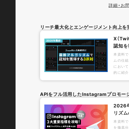
詳細・お
リーチ最大化とエンゲージメント向上を
X（T
認知を
本資料で
ムの仕組
において
的に紹介
APIをフル活用したInstagramプロ
202
リズム
本資料で
を徹底分