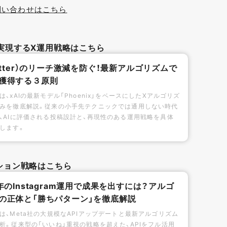
問い合わせはこちら
実現するX運用戦略はこちら
witter）のリーチ激減を防ぐ！最新アルゴリズムで
獲得する３原則
は、xAIの最新モデル「Phoenix」をベースにしたXアルゴリズ
みを徹底解説。従来の小手先テクニックでは通用しない時代
、AIに評価される投稿設計と、再現性のある運用戦略を具体
します。
モーション戦略はこちら
6年のInstagram運用で成果を出すには？アルゴ
の正体と「勝ちパターン」を徹底解説
は、Meta社の大規模なAPIアップデートと最新アルゴリズム
析。従来型の「いいね」重視の戦略を超えた、APIをフル活用