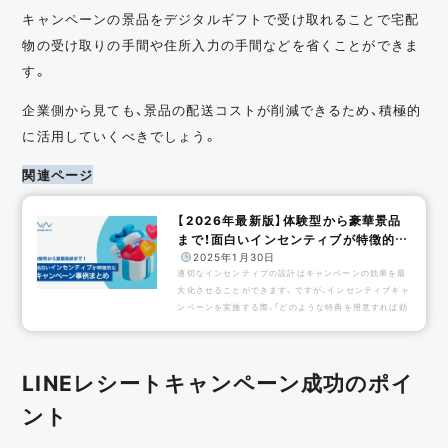
キャンペーンの景品をデジタルギフトで受け取れることで宅配
物の受け取りの手間や住所入力の手間などを省くことができま
す。
企業側から見ても、景品の配送コストが削減できるため、積極的
に活用していくべきでしょう。
関連ページ
【2026年最新版】体験型から豪華景品
まで！面白いインセンティブが特徴的な
キャン...
️
2025年1月30日
適切なインセンティブの設計はキャンペーンの効果を最
大化させることができます。ですが、インセンティブキャ
ンペーンを実施する際、「どのような特典を用意すれば効
果的か」「どうすれば多くのユーザーに参加してもらえる
か」など、多くの悩み、課題があります。本記事では、実際
に成功したキャンペーン事例を紹介するとともに、効果
LINEレシートキャンペーン成功のポイ
的なインセンティブ設計のポイントを解説します！キャ
ンペーンのお問い合わせは下記バナーから！ 目次 インセ
ント
ンティブキャンペーンとは？ インセンティブ設計のポイ
ント ...