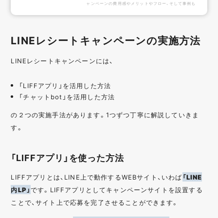
ャンペーンの費用感やメリットやフロー、そして事例も
ついていますので、LINEキャンペーン提案を行う際にこ
ちらから探していただくことでスムーズに企画提案が可
能になります！こんな人にオススメLINEを使ったキャン
LINEレシートキャンペーンの実施方法
ペーンを行いたい！面白いキャンペーンをやってみたい！
提案をしたいが提案の仕方がわからない！目次キャンペ
ーンシステムについて各LINEキャンペーンの費用感各L
LINEレシートキャンペーンには、
INEキャンペーンのメリット各LINEキャンペーンのフ
ロ...
「LIFFアプリ」を活用した方法
「チャットbot」を活用した方法
の２つの実施手法があります。1つずつ丁寧に解説していきま
す。
「LIFFアプリ」を使った方法
LIFFアプリとは、LINE上で動作するWEBサイト、いわば
「LINE
内LP」
です。LIFFアプリとしてキャンペーンサイトを設置する
ことで、サイト上で応募を完了させることができます。