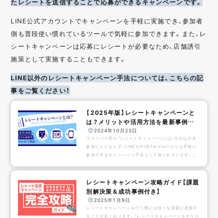
たレシートを送信することで応募ができるキャンペーンです。
LINE公式アカウントでキャンペーンを手軽に実施でき、参加者
側も普段使い慣れているツールで気軽に参加できます。また、レ
シートキャンペーンは応募にレシートが必要なため、店舗誘引
施策として実施することもできます。
LINE以外のレシートキャンペーン手法については、こちらの記
事をご覧ください！
【2025年版】レシートキャンペーンと
は？メリットや活用方法を最新事例と
ともに解説！
️
2024年10月23日
マストバイ型の「レシートキャンペーン」は、今やはがき
参加にとどまらず、LINEやX（旧Twitter）からも手軽に
参加できるキャンペーン手法として知られています。こ
の記事では、レシートキャンペーンの魅力と成功事例を
徹底解説していきます。顧客との接点にお悩みの方、商品
を効率的にアピールしたい企業のご担当者様必見です。
レシートキャンペーン攻略ガイド【課題
あわせて読みたい目次 レシートキャンペーンとは？ レ
別解決策＆成功事例付き】
シートキャンペーンの応募種類 はがきから応募 Webか
️
2025年1月9日
ら応募 LINE、X、Ins...
レシートキャンペーンを行う際には様々な課題に直面す
ることが多くあります。「レシートキャンペーンをやりた