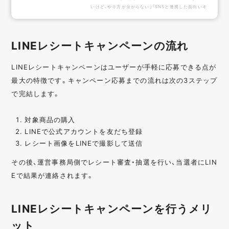
いけど、やり方が分からない」「SNSと連携した面白いキ
ャンペーンを行いたい！」「レシートキャンペーンで直面
する課題を知りたい！」こんな風にお悩みではありません
か？本資料では、これらの課題を抱える企業様向けに、効
LINEレシートキャンペーンの流れ
果的なレシートキャンペーンを行うための事例や課題の
解決策をご紹介します！こんな人にオススメレシートキ
ャンペーンを実施したいレシートキャンペーンで直面す
LINEレシートキャンペーンはユーザーが手軽に応募できる点が
る課題を知りたい成功事例を知りたい目次...
最大の特徴です。キャンペーン応募までの流れは次の3ステップ
で完結します。
対象商品の購入
LINEで公式アカウントを友だち登録
レシート画像をLINEで撮影して送信
その後、運営事務局側でレシート審査・抽選を行い、当選者にLIN
Eで結果が連絡されます。
LINEレシートキャンペーンを行うメリ
ット