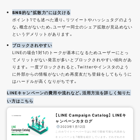
SNS的な”拡散力”には欠ける
ポイント1でも述べた通り、リツイートやハッシュタグのよう
な、概念がないため、
ユーザー同士のシェア拡散が見込めない
というデメリットがあります。
ブロックされやすい
LINEの場合1対1のトークが基本になるためユーザーにとっ
てメリットがない発言が多いとブロックされやすい傾向があ
ります。 一度ブロックされると、Twitterやインスタのよう
に外部からの情報がないため再度友だち登録をしてもらうに
はハードルが高くなりがちです。
LINEキャンペーンの費用や流れなど、活用方法を詳しく知りた
い方はこちら
【LINE Campaign Catalog】 LINEキ
ャンペーンカタログ
️
2023年1月12日
このホワイトペーパーではLINEで開催可能な代表的な
キャンペーンを7種類を紹介しています。それぞれのキ