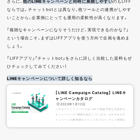
さらに、
他のLINEキャンペーンと同時に展開しやすい
のもLIFF
ならでは。チャットbotとは異なり、他ツールとの連携がしやす
いことから、企業側にとっても運用の柔軟性が高くなります。
「複雑なキャンペーンになりそうだけど、実現できるのかな？」
という場合こそ、まずはLIFFアプリを使う方向で企画を進めま
しょう。
「LIFFアプリ」「チャットbot」をさらに詳しく比較した資料もぜ
ひチェックしてみてください！
LINEキャンペーンについて詳しく知るなら
【LINE Campaign Catalog】 LINEキ
ャンペーンカタログ
️
2023年1月12日
このホワイトペーパーではLINEで開催可能な代表的な
キャンペーンを7種類を紹介しています。それぞれのキ
ャンペーンの費用感やメリットやフロー、そして事例も
ついていますので、LINEキャンペーン提案を行う際にこ
ちらから探していただくことでスムーズに企画提案が可
能になります！こんな人にオススメLINEを使ったキャン