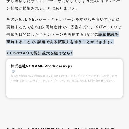
から遷移したサイト）で全てが完結してしまうため、キャンペー
ン情報が拡散されることはありません。
そのため、LINEレシートキャンペーンを友だちを増やすために
実施するのであれば、同時進行で、「広告を打つ」「X（Twitter）で
告知を目的にしたキャンペーンを実施する」などの
認知施策を
実施することで、課題である拡散力を補うことができます。
X（Twitter）で認知拡大を狙うなら！
株式会社NONAME Produce(n2p)
️
株式会社NONAME Produce(n2p)のWebサイトです。キャンペーンサイトに特化したW
EB制作を行っております。デジタルプロモーションならお気軽にお問い合わせください。