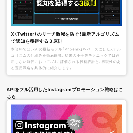
X（Twitter）のリーチ激減を防ぐ！最新アルゴリズム
で認知を獲得する３原則
本資料では、xAIの最新モデル「Phoenix」をベースにしたXアル
ゴリズムの仕組みを徹底解説。従来の小手先テクニックでは通
用しない時代において、AIに評価される投稿設計と、再現性のあ
る運用戦略を具体的に紹介します。
APIをフル活用したInstagramプロモーション戦略はこ
ちら