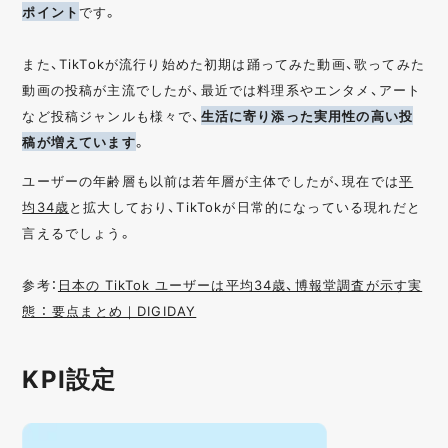
ポイント
です。
また、TikTokが流行り始めた初期は踊ってみた動画、歌ってみた
動画の投稿が主流でしたが、最近では料理系やエンタメ、アート
など投稿ジャンルも様々で、
生活に寄り添った実用性の高い投
稿が増えています
。
ユーザーの年齢層も以前は若年層が主体でしたが、現在では
平
均34歳
と拡大しており、TikTokが日常的になっている現れだと
言えるでしょう。
参考：
日本の TikTok ユーザーは平均34歳、博報堂調査が示す実
態 ： 要点まとめ｜DIGIDAY
KPI設定