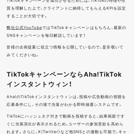
TikTokキャンペーンを成功させるためには、TikTokの特徴や性
質を理解した上で、クライアントに納得してもらえるKPIを設定
することが大切です。
弊社公式YouTube
ではTikTokキャンペーンはもちろん、最新の
SNSキャンペーンを毎日解説しています！
皆様の企画提案に役立つ情報を公開しているので、是非覗いて
みてくださいね。
TikTokキャンペーンならAha!TikTok
インスタントウィン！
Aha!のTikTokインスタントウィンは、投稿や広告動画の視聴を
応募条件にし、その場で当落がわかる即時抽選システムです。
TikTokにハッシュタグ付きで動画を投稿すると、結果画面です
ぐに当落演出が表示されるため、ユーザーの参加意欲を高めら
れます。さらに、X（Twitter）など他SNSとの連動も可能で、キャ