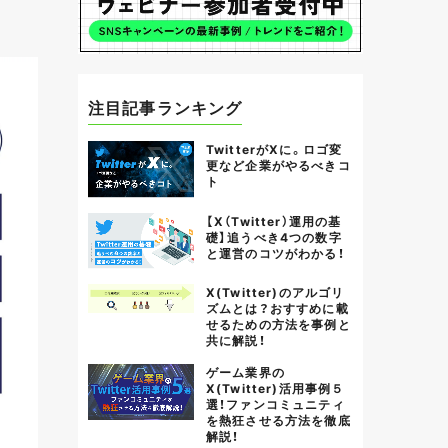
注目記事ランキング
TwitterがXに。ロゴ変
更など企業がやるべきコ
ト
【X（Twitter）運用の基
礎】追うべき4つの数字
と運営のコツがわかる！
X(Twitter)のアルゴリ
ズムとは？おすすめに載
せるための方法を事例と
共に解説！
ゲーム業界の
X(Twitter)活用事例５
選！ファンコミュニティ
を熱狂させる方法を徹底
解説！