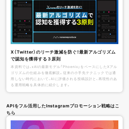
X（Twitter）のリーチ激減を防ぐ！最新アルゴリズム
で認知を獲得する３原則
本資料では、xAIの最新モデル「Phoenix」をベースにしたXアル
ゴリズムの仕組みを徹底解説。従来の小手先テクニックでは通
用しない時代において、AIに評価される投稿設計と、再現性のあ
る運用戦略を具体的に紹介します。
APIをフル活用したInstagramプロモーション戦略はこ
ちら