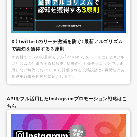
X（Twitter）のリーチ激減を防ぐ！最新アルゴリズム
で認知を獲得する３原則
本資料では、xAIの最新モデル「Phoenix」をベースにしたXアル
ゴリズムの仕組みを徹底解説。従来の小手先テクニックでは通
用しない時代において、AIに評価される投稿設計と、再現性のあ
る運用戦略を具体的に紹介します。
APIをフル活用したInstagramプロモーション戦略はこ
ちら