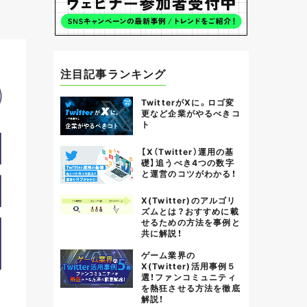
注目記事ランキング
TwitterがXに。ロゴ変
更など企業がやるべきコ
ト
【X（Twitter）運用の基
礎】追うべき4つの数字
と運営のコツがわかる！
X(Twitter)のアルゴリ
ズムとは？おすすめに載
せるための方法を事例と
共に解説！
ゲーム業界の
X(Twitter)活用事例５
選！ファンコミュニティ
を熱狂させる方法を徹底
解説！