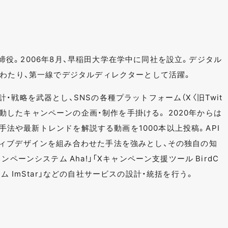
表取締役。2006年8月、早稲田大学在学中に同社を設立。デジタル
にわたり、第一線でデジタルディレクターとして活躍。
・戦略を武器とし、SNSの各種プラットフォーム（X〈旧Twit
など）と連動したキャンペーンの企画・制作を手掛ける。 2020年からは
ンの手法や最新トレンドを解説する動画を1000本以上投稿。API
ィブデザインを組み合わせた手法を強みとし、その独自の知
ペーンシステム Aha!」「Xキャンペーン支援ツール BirdC
システム ImStar」などの自社サービスの設計・統括を行う。