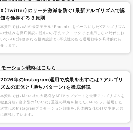
X（Twitter）のリーチ激減を防ぐ！最新アルゴリズムで認
知を獲得する３原則
本資料では、xAIの最新モデル「Phoenix」をベースにしたXアルゴリズム
の仕組みを徹底解説。従来の小手先テクニックでは通用しない時代にお
いて、AIに評価される投稿設計と、再現性のある運用戦略を具体的に紹
介します。
mプロモーション戦略はこちら
2026年のInstagram運用で成果を出すには？アルゴリ
ズムの正体と「勝ちパターン」を徹底解説
本資料では、Meta社の大規模なAPIアップデートと最新アルゴリズムを
徹底分析。従来型の「いいね」重視の戦略を超えた、APIをフル活用した
次世代のInstagramプロモーション戦略を、具体的な仕掛けや事例と共
に解説しています。