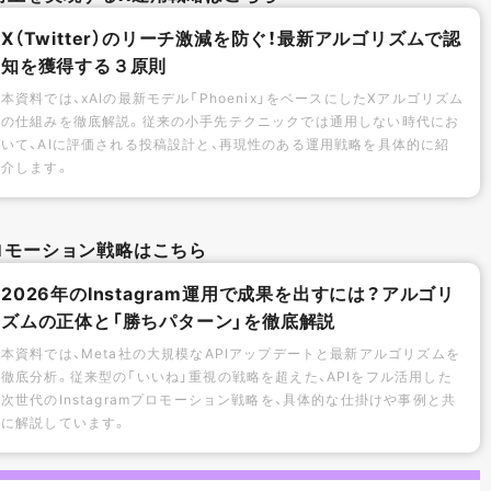
X（Twitter）のリーチ激減を防ぐ！最新アルゴリズムで認
知を獲得する３原則
本資料では、xAIの最新モデル「Phoenix」をベースにしたXアルゴリズム
の仕組みを徹底解説。従来の小手先テクニックでは通用しない時代にお
いて、AIに評価される投稿設計と、再現性のある運用戦略を具体的に紹
介します。
mプロモーション戦略はこちら
2026年のInstagram運用で成果を出すには？アルゴリ
ズムの正体と「勝ちパターン」を徹底解説
本資料では、Meta社の大規模なAPIアップデートと最新アルゴリズムを
徹底分析。従来型の「いいね」重視の戦略を超えた、APIをフル活用した
次世代のInstagramプロモーション戦略を、具体的な仕掛けや事例と共
に解説しています。