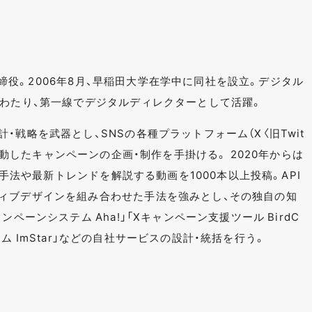
表取締役。2006年8月、早稲田大学在学中に同社を設立。デジタル
にわたり、第一線でデジタルディレクターとして活躍。
・戦略を武器とし、SNSの各種プラットフォーム（X〈旧Twit
など）と連動したキャンペーンの企画・制作を手掛ける。 2020年からは
ンの手法や最新トレンドを解説する動画を1000本以上投稿。API
ィブデザインを組み合わせた手法を強みとし、その独自の知
ペーンシステム Aha!」「Xキャンペーン支援ツール BirdC
システム ImStar」などの自社サービスの設計・統括を行う。