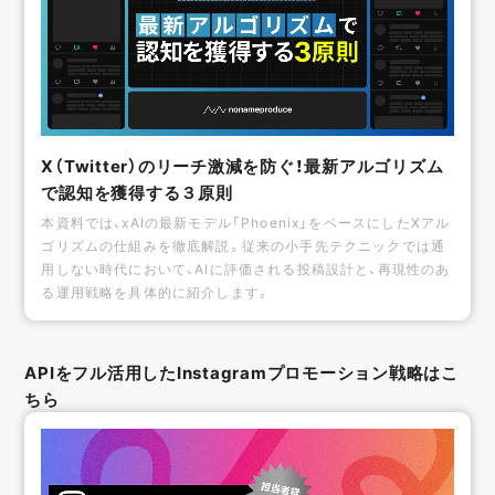
X（Twitter）のリーチ激減を防ぐ！最新アルゴリズム
で認知を獲得する３原則
本資料では、xAIの最新モデル「Phoenix」をベースにしたXアル
ゴリズムの仕組みを徹底解説。従来の小手先テクニックでは通
用しない時代において、AIに評価される投稿設計と、再現性のあ
る運用戦略を具体的に紹介します。
APIをフル活用したInstagramプロモーション戦略はこ
ちら