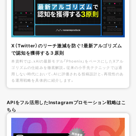
X（Twitter）のリーチ激減を防ぐ！最新アルゴリズム
で認知を獲得する３原則
本資料では、xAIの最新モデル「Phoenix」をベースにしたXアル
ゴリズムの仕組みを徹底解説。従来の小手先テクニックでは通
用しない時代において、AIに評価される投稿設計と、再現性のあ
る運用戦略を具体的に紹介します。
APIをフル活用したInstagramプロモーション戦略はこ
ちら