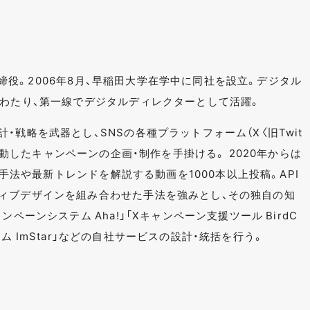
表取締役。2006年8月、早稲田大学在学中に同社を設立。デジタル
にわたり、第一線でデジタルディレクターとして活躍。
・戦略を武器とし、SNSの各種プラットフォーム（X〈旧Twit
など）と連動したキャンペーンの企画・制作を手掛ける。 2020年からは
ンの手法や最新トレンドを解説する動画を1000本以上投稿。API
ィブデザインを組み合わせた手法を強みとし、その独自の知
ペーンシステム Aha!」「Xキャンペーン支援ツール BirdC
システム ImStar」などの自社サービスの設計・統括を行う。