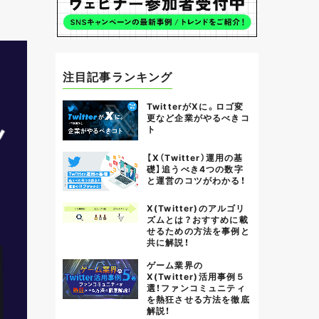
注目記事ランキング
TwitterがXに。ロゴ変
更など企業がやるべきコ
ト
【X（Twitter）運用の基
礎】追うべき4つの数字
と運営のコツがわかる！
X(Twitter)のアルゴリ
ズムとは？おすすめに載
せるための方法を事例と
共に解説！
ゲーム業界の
X(Twitter)活用事例５
選！ファンコミュニティ
を熱狂させる方法を徹底
解説！