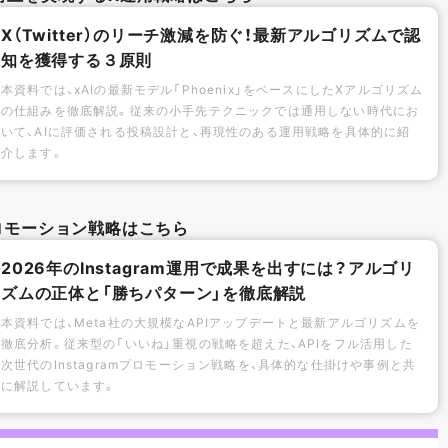
X（Twitter）のリーチ激減を防ぐ！最新アルゴリズムで認
知を獲得する３原則
本資料では、xAIの最新モデル「Phoenix」をベースにしたXアルゴリズム
の仕組みを徹底解説。従来の小手先テクニックでは通用しない時代にお
いて、AIに評価される投稿設計と、再現性のある運用戦略を具体的に紹
介します。
mプロモーション戦略はこちら
2026年のInstagram運用で成果を出すには？アルゴリ
ズムの正体と「勝ちパターン」を徹底解説
本資料では、Meta社の大規模なAPIアップデートと最新アルゴリズムを
徹底分析。従来型の「いいね」重視の戦略を超えた、APIをフル活用した
次世代のInstagramプロモーション戦略を、具体的な仕掛けや事例と共
に解説しています。