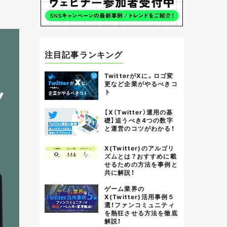
注目記事ランキング
TwitterがXに。ロゴ変
更など企業がやるべきコ
ト
【X（Twitter）運用の基
礎】追うべき4つの数字
と運営のコツがわかる！
X(Twitter)のアルゴリ
ズムとは？おすすめに載
せるための方法を事例と
共に解説！
ゲーム業界の
X(Twitter)活用事例５
選！ファンコミュニティ
を熱狂させる方法を徹底
解説！