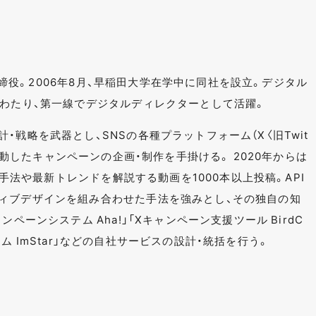
表取締役。2006年8月、早稲田大学在学中に同社を設立。デジタル
にわたり、第一線でデジタルディレクターとして活躍。
・戦略を武器とし、SNSの各種プラットフォーム（X〈旧Twit
など）と連動したキャンペーンの企画・制作を手掛ける。 2020年からは
ンの手法や最新トレンドを解説する動画を1000本以上投稿。API
ィブデザインを組み合わせた手法を強みとし、その独自の知
ペーンシステム Aha!」「Xキャンペーン支援ツール BirdC
システム ImStar」などの自社サービスの設計・統括を行う。