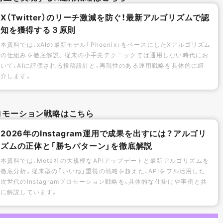
X（Twitter）のリーチ激減を防ぐ！最新アルゴリズムで認
知を獲得する３原則
本資料では、xAIの最新モデル「Phoenix」をベースにしたXアルゴリズム
の仕組みを徹底解説。従来の小手先テクニックでは通用しない時代にお
いて、AIに評価される投稿設計と、再現性のある運用戦略を具体的に紹
介します。
mプロモーション戦略はこちら
2026年のInstagram運用で成果を出すには？アルゴリ
ズムの正体と「勝ちパターン」を徹底解説
本資料では、Meta社の大規模なAPIアップデートと最新アルゴリズムを
徹底分析。従来型の「いいね」重視の戦略を超えた、APIをフル活用した
次世代のInstagramプロモーション戦略を、具体的な仕掛けや事例と共
に解説しています。