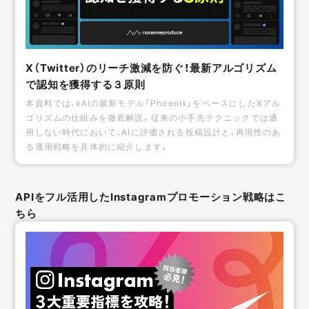
X（Twitter）のリーチ激減を防ぐ！最新アルゴリズム
で認知を獲得する３原則
本資料では、xAIの最新モデル「Phoenix」をベースにしたXアル
ゴリズムの仕組みを徹底解説。従来の小手先テクニックでは通
用しない時代において、AIに評価される投稿設計と、再現性のあ
る運用戦略を具体的に紹介します。
APIをフル活用したInstagramプロモーション戦略はこ
ちら