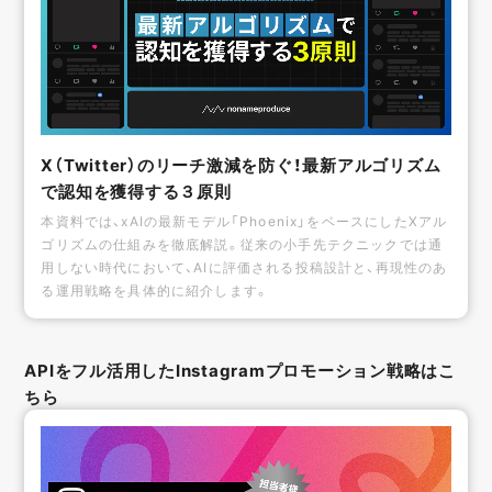
X（Twitter）のリーチ激減を防ぐ！最新アルゴリズム
で認知を獲得する３原則
本資料では、xAIの最新モデル「Phoenix」をベースにしたXアル
ゴリズムの仕組みを徹底解説。従来の小手先テクニックでは通
用しない時代において、AIに評価される投稿設計と、再現性のあ
る運用戦略を具体的に紹介します。
APIをフル活用したInstagramプロモーション戦略はこ
ちら