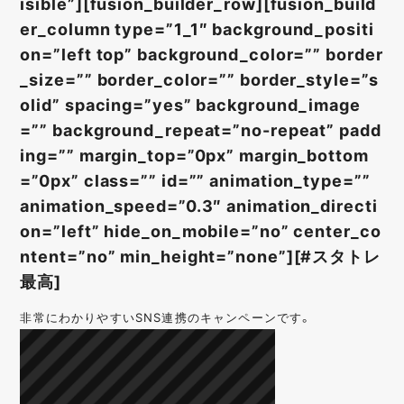
isible”][fusion_builder_row][fusion_build
er_column type=”1_1″ background_positi
on=”left top” background_color=”” border
_size=”” border_color=”” border_style=”s
olid” spacing=”yes” background_image
=”” background_repeat=”no-repeat” padd
ing=”” margin_top=”0px” margin_bottom
=”0px” class=”” id=”” animation_type=””
animation_speed=”0.3″ animation_directi
on=”left” hide_on_mobile=”no” center_co
ntent=”no” min_height=”none”][#スタトレ
最高]
非常にわかりやすいSNS連携のキャンペーンです。