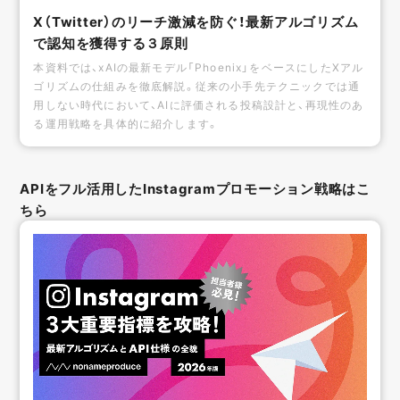
X（Twitter）のリーチ激減を防ぐ！最新アルゴリズム
で認知を獲得する３原則
本資料では、xAIの最新モデル「Phoenix」をベースにしたXアル
ゴリズムの仕組みを徹底解説。従来の小手先テクニックでは通
用しない時代において、AIに評価される投稿設計と、再現性のあ
る運用戦略を具体的に紹介します。
APIをフル活用したInstagramプロモーション戦略はこ
ちら