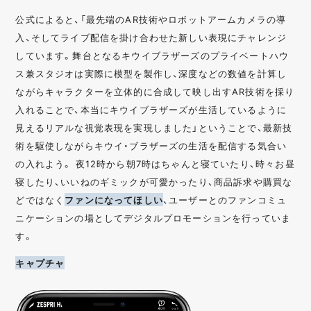
公式によると、「最先端のAR技術やロボットアームカメラの導
入、そしてライブ配信を掛け合わせた新しい表現にチャレンジ
しています。舞台となるキウイブラザーズのプライベートハウ
ス兼スタジオは実際に模型を製作し、深度などの数値を計算し
ながらキャラクターを立体的に合成して映し出すAR技術を採り
入れることで、本当にキウイブラザーズが生活しているように
見えるリアルな視覚表現を実現しました」ということで、最新技
術を駆使しながらキウイ・ブラザーズの生活を配信する気合い
の入れよう。 夜12時から朝7時はちゃんと寝ていたり、時々お昼
寝したり、いいねのギミックが可愛かったり、商品訴求や購買な
どではなく
ファンになってほしい
、ユーザーとのファンコミュ
ニケーションの場としてデジタルプロモーションを行っていま
す。
キャプチャ