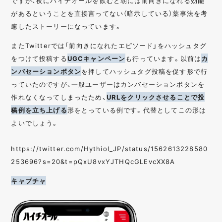
ですが、夜にハイチオールを飲むと朝には前向きになれる効能
があるということを直接言ってない（暗示している）薬事法を考
慮したストーリーになっています。
またTwitterでは「前向きになれたエピソード」をハッシュタグ
をつけて投稿する
UGCキャンペーン
も行っています。以前は
カ
ンバセーションボタン
を押してハッシュタグ投稿を促す形で行
っていたのですが、一般ユーザーはカンバセーションボタンを
作れなくなってしまったため、
URLをクリックさせることで投
稿例を立ち上げる
形をとっている例です。代替としてこの形は
よいでしょう。
https://twitter.com/Hythiol_JP/status/1562613228580
253696?s=20&t=pQxU8vxYJTHQcGLEvcXX8A
キャプチャ