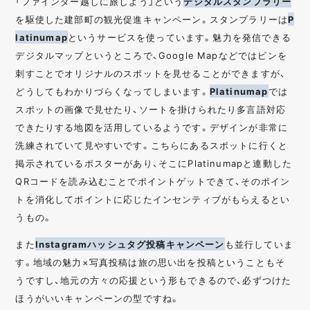
「ファインダー越しに旅しよう」という
デジタルスタンプラリー
を駆使した建部町の観光促進キャンペーン。スタンプラリーは
P
latinumap
というサービスを使っています。魅力を発信できる
デジタルマップというところで、Google Mapなどではピンを
刺すことでオリジナルのスポットを見せることができますが、
どうしてもわかりづらくなってしまいます。
Platinumap
では
スポットの画像で見せたり、ソートを掛けられたり多言語対応
できたりする地図を活用しているようです。デザインが非常に
洗練されていて見やすいです。こちらにあるスポットに行くと
掲示されているポスターがあり、そこにPlatinumapと連動した
QRコードを読み込むことでポイントゲットできて、そのポイン
トを消化してポイントに応じたインセンティブがもらえるとい
うもの。
また
Instagramハッシュタグ投稿キャンペーン
も並行していま
す。地域の魅力×写真投稿は旅の思い出を投稿ということもそ
うですし、地元の方々の応援という形もできるので、必ずつけた
ほうがいいキャンペーンの型ですね。