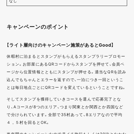
なし
キャンペーンのポイント
【ライト層向けのキャンペーン施策があるとGood】
休暇村に泊まるとスタンプがもらえるスタンプラリープロモー
ション。お部屋にあるQRコードからスタンプを押せて、会員ペ
ージから位置情報とともにスタンプが押せる。適当なQRを読み
込んでもちゃんとエラーを返すので、一泊につき一回というこ
とは毎日地点ごとにQRコードを変えているということですね。
そしてスタンプを獲得していきコースを選んで応募完了とな
り、Aコースが8つのエリア、つまり関東とか関西とか四国など
で分けられています。全部で35村あって、8エリアなので平均
４，５村を回るとOK。
半年間のキャンペーンなので月イチ旅行もしくは20泊となかな