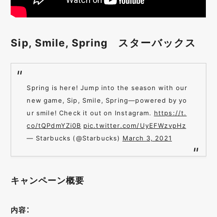
Sip, Smile, Spring スターバックス
Spring is here! Jump into the season with our
new game, Sip, Smile, Spring—powered by yo
ur smile! Check it out on Instagram.
https://t.
co/tQPdmYZi0B
pic.twitter.com/UyEFWzvpHz
— Starbucks (@Starbucks)
March 3, 2021
キャンペーン概要
内容：