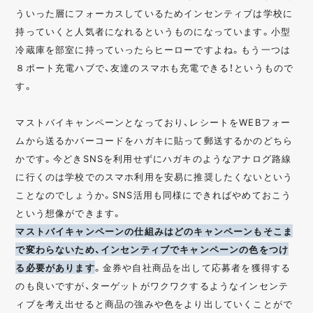
ういった層にフォーカスしているためインセンティブは学校に
持っていくと人気者になれるというものになっています。小型
冷蔵庫を部室に持っていったらヒーローですよね。もう一つは
８ポート充電ハブで、友達のスマホも充電できる！というもので
す。
マストバイキャンペーンとなっており、レシートをWEBフォー
ムから送るかバーコードをハガキに貼って郵送するかのどちら
かです。今どきSNSを利用せずにハガキのようなアナログ路線
に行くのは学校でのスマホ利用を安易に推奨したくないという
ことなのでしょうか。SNS活用も同様にできればやめておこう
という想像ができます。
マストバイキャンペーンの仕組みはどのキャンペーンもそこま
で変わらないため、インセンティブでキャンペーンの色をつけ
る必要があります
。金券や自社商品を出して応募者を獲得する
のも良いですが、ターゲットがワクワクするようなインセンテ
ィブを考え出せると商品の強みや色をより出していくことがで