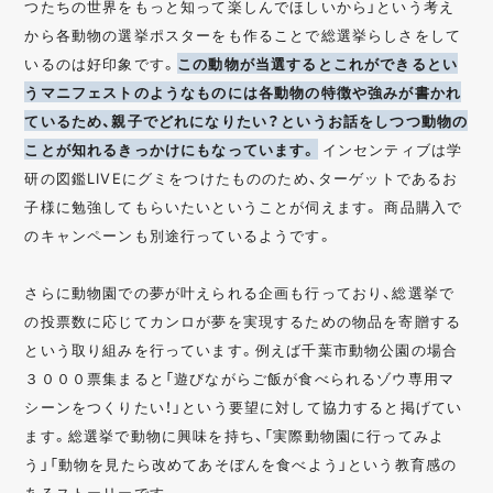
つたちの世界をもっと知って楽しんでほしいから」という考え
から各動物の選挙ポスターをも作ることで総選挙らしさをして
いるのは好印象です。
この動物が当選するとこれができるとい
うマニフェストのようなものには各動物の特徴や強みが書かれ
ているため、親子でどれになりたい？というお話をしつつ動物の
ことが知れるきっかけにもなっています。
インセンティブは学
研の図鑑LIVEにグミをつけたもののため、ターゲットであるお
子様に勉強してもらいたいということが伺えます。 商品購入で
のキャンペーンも別途行っているようです。
さらに動物園での夢が叶えられる企画も行っており、総選挙で
の投票数に応じてカンロが夢を実現するための物品を寄贈する
という取り組みを行っています。例えば千葉市動物公園の場合
３０００票集まると「遊びながらご飯が食べられるゾウ専用マ
シーンをつくりたい！」という要望に対して協力すると掲げてい
ます。総選挙で動物に興味を持ち、「実際動物園に行ってみよ
う」「動物を見たら改めてあそぼんを食べよう」という教育感の
あるストーリーです。