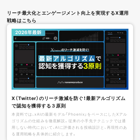
リーチ最大化とエンゲージメント向上を実現するX運用
戦略はこちら
X（Twitter）のリーチ激減を防ぐ！最新アルゴリズム
で認知を獲得する３原則
本資料では、xAIの最新モデル「Phoenix」をベースにしたXアル
ゴリズムの仕組みを徹底解説。従来の小手先テクニックでは通
用しない時代において、AIに評価される投稿設計と、再現性のあ
る運用戦略を具体的に紹介します。