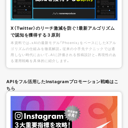
X（Twitter）のリーチ激減を防ぐ！最新アルゴリズム
で認知を獲得する３原則
本資料では、xAIの最新モデル「Phoenix」をベースにしたXアル
ゴリズムの仕組みを徹底解説。従来の小手先テクニックでは通
用しない時代において、AIに評価される投稿設計と、再現性のあ
る運用戦略を具体的に紹介します。
APIをフル活用したInstagramプロモーション戦略はこ
ちら