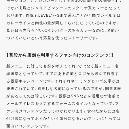
モーション。ナナシカレーとして全国300店舗でのみ販売され、
でかい肉塊とシャリアピンソースのスタミナ系カレーとなって
おります。肉塊もLEVEL1〜3まで選ぶことが可能でレベル３は
カレーライスと肉塊の量が同じくらいになっているのですが、
見た目も内容もだいぶインパクトのあるカレーなのに、名前が
ついていないという落差を使ったストーリーです。
【普段から店舗を利用するファン向けのコンテンツ！】
新メニューに対して名前を考えてくれ、ではなく新メニュー名
総選挙となっていて、すでにある名前とロゴから選んで投票す
る投票キャンペーンです。それぞれネーミングとロゴ文字がは
発表されていて、肉推しな名前になっているのですが、開票速報
があるってのは珍しいです。投票はSNSなどを活用せず名前と
メールアドレスを入力するフォームスタイルとなっていて、フ
ァン向けコンテンツだってのがわかります。食べたからには名
付け親になっておくかという気分になるためファンにとっては
面白いコンテンツです。