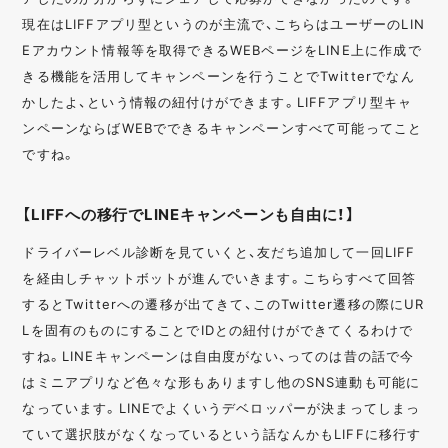
現在はLIFFアプリ型というのが主流で、こちらはユーザーのLIN
Eアカウント情報等を取得できるWEBページをLINE上に作成で
きる機能を活用してキャンペーンを行うことでTwitterでなん
かしたよ、という情報の紐付けができます。LIFFアプリ型キャ
ンペーンならばWEBでできるキャンペーンすべて可能ってこと
ですね。
【LIFFへの移行でLINEキャンペーンも自由に！】
ドライバーレベル診断を見ていくと、友だち追加して一回LIFF
を経由しチャットボットが進んでいきます。こちらすべて回答
するとTwitterへの遷移が出てきて、このTwitter遷移の際にUR
Lを固有のものにすることでIDとの紐付けができてくるわけで
すね。LINEキャンペーンは自由度がない、ってのは昔の話で今
はミニアプリなど色々な形もありますし他のSNS連動も可能に
なっています。LINEでよくいうデベロッパーが決まってしまっ
ていて選択肢がなくなっているという話なんかもLIFFに移行す