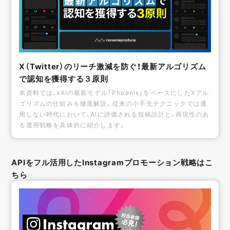
X（Twitter）のリーチ激減を防ぐ！最新アルゴリズム
で認知を獲得する３原則
本資料では、xAIの最新モデル「Phoenix」をベースにしたXアル
ゴリズムの仕組みを徹底解説。従来の小手先テクニックでは通
用しない時代において、AIに評価される投稿設計と、再現性のあ
る運用戦略を具体的に紹介します。
APIをフル活用したInstagramプロモーション戦略はこ
ちら