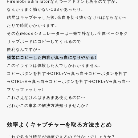
FiremobileSimilatorなんつーアドオンもあるのですが、
なんかうまく効かないCSSがあったり、
結局はキャプチャした後、余白を切り抜かなければならなかっ
たりで時間がかかります。
その点iModeシミュレーターは一発で枠なし、全体ページをク
リップボードにコピーしてくれるので
便利なんですが…
頻繁にコピーした内容が真っ白になりやがる！
このイライラは体験した人でしかわかりません。
コピーボタンを押す→CTRL+V→真っ白→コピーボタンを押す
→CTRL+V→真っ白→コピーボタンを押す→CTRL+V→真っ白…
マザッファッカッ！
これさえなければまあまあ使えるのに…
だれかこの事象の解決方法知りませんか？
効率よくキャプチャーを取る方法まとめ
これで多少は時間が短縮できるのではないでしょうか？