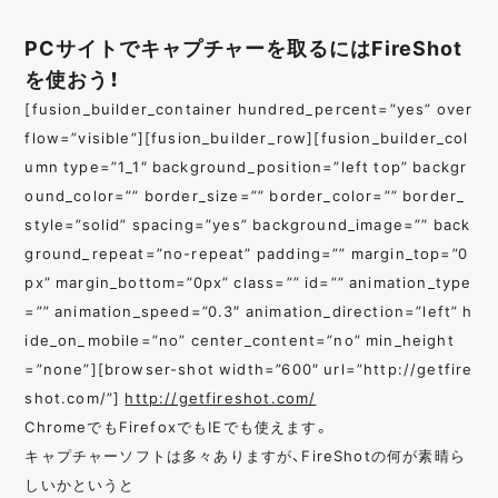
PCサイトでキャプチャーを取るにはFireShot
を使おう！
[fusion_builder_container hundred_percent=”yes” over
flow=”visible”][fusion_builder_row][fusion_builder_col
umn type=”1_1″ background_position=”left top” backgr
ound_color=”” border_size=”” border_color=”” border_
style=”solid” spacing=”yes” background_image=”” back
ground_repeat=”no-repeat” padding=”” margin_top=”0
px” margin_bottom=”0px” class=”” id=”” animation_type
=”” animation_speed=”0.3″ animation_direction=”left” h
ide_on_mobile=”no” center_content=”no” min_height
=”none”][browser-shot width=”600″ url=”http://getfire
shot.com/”]
http://getfireshot.com/
ChromeでもFirefoxでもIEでも使えます。
キャプチャーソフトは多々ありますが、FireShotの何が素晴ら
しいかというと