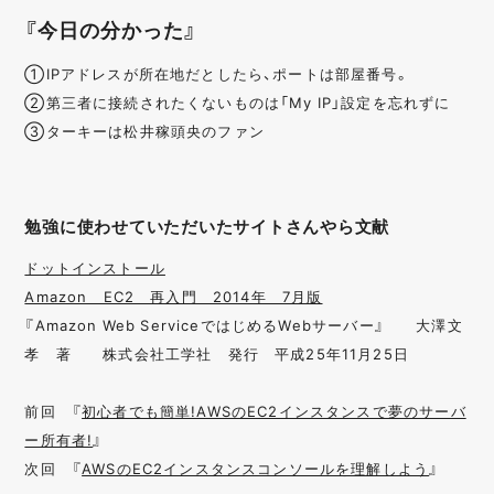
『今日の分かった』
①IPアドレスが所在地だとしたら、ポートは部屋番号。
②第三者に接続されたくないものは「My IP」設定を忘れずに
③ターキーは松井稼頭央のファン
勉強に使わせていただいたサイトさんやら文献
ドットインストール
Amazon EC2 再入門 2014年 7月版
『Amazon Web ServiceではじめるWebサーバー』 大澤文
孝 著 株式会社工学社 発行 平成25年11月25日
前回 『
初心者でも簡単!AWSのEC2インスタンスで夢のサーバ
ー所有者!
』
次回 『
AWSのEC2インスタンスコンソールを理解しよう
』