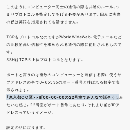
このようにコンピューター同士の通信の際も共通のルール、つ
まりプロトコルを指定してあげる必要があります。因みに実際
の僕は英語を指定されても話せません。
TCPもプロトコルなのですがWorldWideWeb、電子メールなど
の比較的高い信頼性を求められる通信の際に使用されるもので
す。
SSHはTCPの上位プロトコルとなります。
ポートと言うのは複数のコンピューターと通信する際に使うサ
ブアドレスの事で0~65535のポート番号と呼ばれる数字で表
示されます。
「東京都○○区××町00-00-00の22号室でみんなで話そう!」
み
たいな感じ。22号室がポート番号にあたり、それより前がIPア
ドレスっていうイメージ。
設定の話に戻ります。