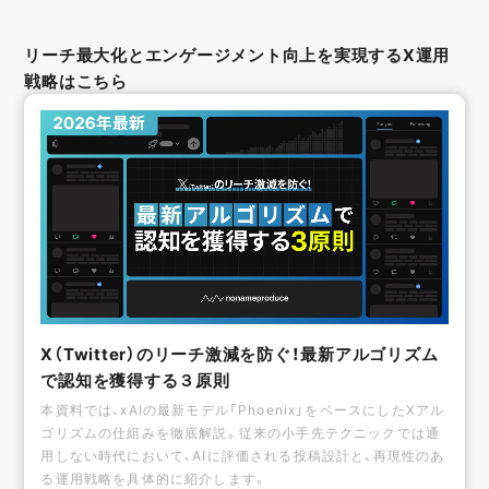
リーチ最大化とエンゲージメント向上を実現するX運用
戦略はこちら
X（Twitter）のリーチ激減を防ぐ！最新アルゴリズム
で認知を獲得する３原則
本資料では、xAIの最新モデル「Phoenix」をベースにしたXアル
ゴリズムの仕組みを徹底解説。従来の小手先テクニックでは通
用しない時代において、AIに評価される投稿設計と、再現性のあ
る運用戦略を具体的に紹介します。