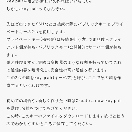
key pairを選ぶか新しいの作ればいいらしい。
しかし、key pairってなんぞや。
先ほど出てきたSSHなどは接続の際にパブリックキーとプライ
ベートキーの2つを使用します。
プライベートキー（秘密鍵）は接続を行う方、つまり僕らクライ
アント側が持ち、パブリックキー（公開鍵）はサーバー側が持ち
ます。
鍵と呼びますが、実際は変換器のような役割を持っていてこれ
で通信内容を暗号化し、安全性の高い通信を行います。
この2つの鍵をkey ｐair(キーペア)と呼び、ここでその鍵を作
成するというわけです。
初めての場合や、新しく作りたい時はCreate a new key pair
を選び、名前をつけてあげてください。
この時、このキーのファイルをダウンロードします。後ほど使う
のでわかりやすいところに保存してください。