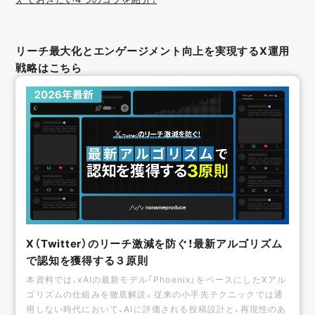
リーチ最大化とエンゲージメント向上を実現するX運用
戦略はこちら
X（Twitter）のリーチ激減を防ぐ！最新アルゴリズム
で認知を獲得する３原則
本資料では、xAIの最新モデル「Phoenix」をベースにしたXアル
ゴリズムの仕組みを徹底解説。従来の小手先テクニックでは通
用しない時代において、AIに評価される投稿設計と、再現性のあ