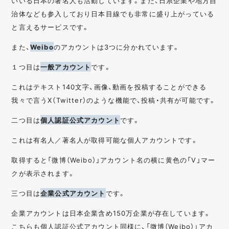
いいる日本の著名人も活動しています。また、日系企業や地方自
治体なども参入しており日本目線でも非常に盛り上がっている
と言えるサービスです。
また、
Weibo
のアカウントは3つに分かれています。
１つ目は
一般アカウント
です。
これはテキスト140文字、画像、動画を投稿することができる
我々で言うX（Twitter）のような機能で、投稿・共有が可能です。
二つ目は
個人認証公式アカウント
です。
これは有名人／著名人が取得可能な個人アカウントです。
取得すると「微博（Weibo）」アカウント名の横に黄色の「V」マー
クが表示されます。
三つ目は
企業公式アカウント
です。
企業アカウントは日本企業含め150万企業が存在しています。
こちらも個人認証公式アカウント同様に、「微博（Weibo）」アカ