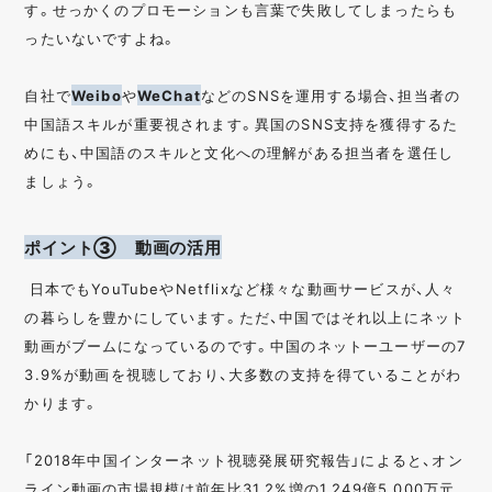
す。せっかくのプロモーションも言葉で失敗してしまったらも
ったいないですよね。
自社で
Weibo
や
WeChat
などのSNSを運用する場合、担当者の
中国語スキルが重要視されます。異国のSNS支持を獲得するた
めにも、中国語のスキルと文化への理解がある担当者を選任し
ましょう。
ポイント③ 動画の活用
日本でもYouTubeやNetflixなど様々な動画サービスが、人々
の暮らしを豊かにしています。ただ、中国ではそれ以上にネット
動画がブームになっているのです。中国のネットーユーザーの7
3.9%が動画を視聴しており、大多数の支持を得ていることがわ
かります。
「2018年中国インターネット視聴発展研究報告」によると、オン
ライン動画の市場規模は前年比31.2%増の1,249億5,000万元