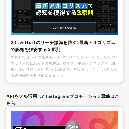
X（Twitter）のリーチ激減を防ぐ！最新アルゴリズム
で認知を獲得する３原則
本資料では、xAIの最新モデル「Phoenix」をベースにしたXアル
ゴリズムの仕組みを徹底解説。従来の小手先テクニックでは通
用しない時代において、AIに評価される投稿設計と、再現性のあ
る運用戦略を具体的に紹介します。
APIをフル活用したInstagramプロモーション戦略はこ
ちら