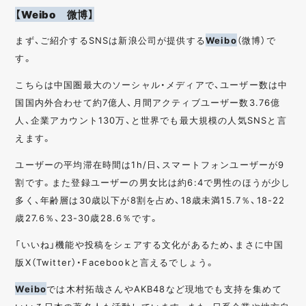
【Weibo 微博】
まず、ご紹介するSNSは新浪公司が提供する
Weibo
（微博）で
す。
こちらは中国圏最大のソーシャル・メディアで、ユーザー数は中
国国内外合わせて約7億人、月間アクティブユーザー数3.76億
人、企業アカウント130万、と世界でも最大規模の人気SNSと言
えます。
ユーザーの平均滞在時間は1h/日、スマートフォンユーザーが9
割です。また登録ユーザーの男女比は約6:4で男性のほうが少し
多く、年齢層は30歳以下が8割を占め、18歳未満15.7％、18-22
歳27.6％、23-30歳28.6％です。
「いいね」機能や投稿をシェアする文化があるため、まさに中国
版X（Twitter）・Facebookと言えるでしょう。
Weibo
では木村拓哉さんやAKB48など現地でも支持を集めて