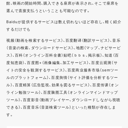
館、映画の開始時間、購入できる座席が表示され、そこで座席を
選んで直接支払うということも可能なのです。
Baiduが提供するサービスは数え切れないほど存在し、軽く紹介
するだけでも
视频（動画を検索するサービス）、百度翻译（翻訳サービス）、音乐
（音楽の検索、ダウンロードサービス）、地图（マップ、ナビサービ
ス）、百科（オンライン百科全書）贴吧（ｂｂｓ、掲示板）、知道（百
度知恵袋）、百度图+（画像編集、加工サービス）、百度云观测（サ
イトの安全を観測するサービス）、百度商业服务市场（semツー
ルのプラットフォーム）、百度舆情（サイト評価を分析するツー
ル）、百度精算（広告監視、効果を図るサービス）、百度传课（オン
ライン勉強ツール）、百度脑图工具（オンラインマインドマップ
ツール）、百度影音（動画プレイヤー、ダウンロードしながら視聴
できる）、百度音乐（音楽検索ツール）といった種類が存在しま
す。