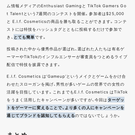
ム情報メディアのEnthusiast Gamingと TikTok Gamers Go
t Talentという7週間のコンテストを開催。参加者は$25,000
と E.l.f. Cosmeticsの商品を勝ち取ることができます。コンテ
ストには特技をハッシュタグとともに投稿するだけで参加で
き、
とても簡単
です。
投稿された中から優秀作品が選ばれ、選ばれた人たちは有名ゲ
ーマーやTikTokのインフルエンサーが審査員をつとめるライブ
配信で特技を披露できます。
E.l.f. Cosmetics は’Gameup’というメイクとゲームをかけ合
わせたスローガンを掲げ、男性が多いゲームの世界での女性の
活躍を目指しています。これまでもE.l.f. Cosmetics はTikTok
をうまく活用したキャンペーンが多いですが、今回は
ターゲッ
トをゲーマーに変えることで、より多くの人にキャンペーンを
通じてブランドを認知してもらえる
のではないでしょうか。
まとめ