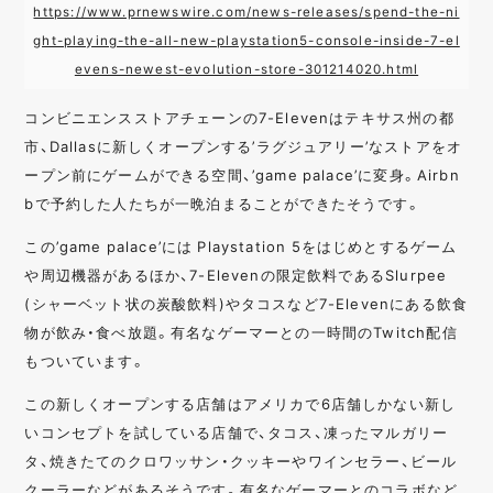
https://www.prnewswire.com/news-releases/spend-the-ni
ght-playing-the-all-new-playstation5-console-inside-7-el
evens-newest-evolution-store-301214020.html
コンビニエンスストアチェーンの7-Elevenはテキサス州の都
市、Dallasに新しくオープンする’ラグジュアリー’なストアをオ
ープン前にゲームができる空間、’game palace’に変身。Airbn
bで予約した人たちが一晩泊まることができたそうです。
この’game palace’には Playstation 5をはじめとするゲーム
や周辺機器があるほか、7-Elevenの限定飲料であるSlurpee
(シャーベット状の炭酸飲料)やタコスなど7-Elevenにある飲食
物が飲み・食べ放題。有名なゲーマーとの一時間のTwitch配信
もついています。
この新しくオープンする店舗はアメリカで6店舗しかない新し
いコンセプトを試している店舗で、タコス、凍ったマルガリー
タ、焼きたてのクロワッサン・クッキーやワインセラー、ビール
クーラーなどがあるそうです。有名なゲーマーとのコラボなど