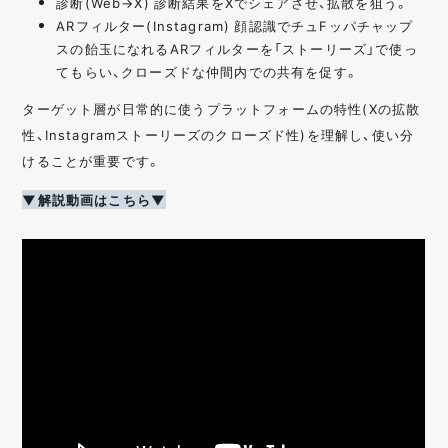
診断(Web→X) 診断結果をXでシェアさせ、拡散を狙う。
ARフィルター(Instagram) 顔認識でチュFッパチャップ
スの飴玉になれるARフィルターを「ストーリーズ」で使っ
てもらい、クローズドな仲間内での共有を促す。
ターゲット層が日常的に使うプラットフォームの特性(Xの拡散
性、Instagramストーリーズのクローズド性)を理解し、使い分
けることが重要です。
▼解説動画はこちら▼