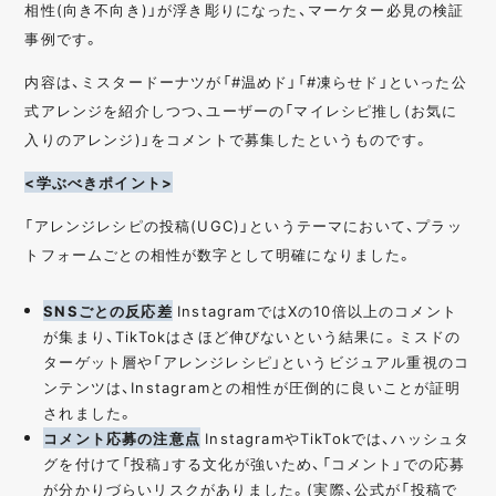
相性(向き不向き)」が浮き彫りになった、マーケター必見の検証
事例です。
内容は、ミスタードーナツが「#温めド」「#凍らせド」といった公
式アレンジを紹介しつつ、ユーザーの「マイレシピ推し(お気に
入りのアレンジ)」をコメントで募集したというものです。
<学ぶべきポイント>
「アレンジレシピの投稿(UGC)」というテーマにおいて、プラッ
トフォームごとの相性が数字として明確になりました。
SNSごとの反応差
InstagramではXの10倍以上のコメント
が集まり、TikTokはさほど伸びないという結果に。ミスドの
ターゲット層や「アレンジレシピ」というビジュアル重視のコ
ンテンツは、Instagramとの相性が圧倒的に良いことが証明
されました。
コメント応募の注意点
InstagramやTikTokでは、ハッシュタ
グを付けて「投稿」する文化が強いため、「コメント」での応募
が分かりづらいリスクがありました。(実際、公式が「投稿で