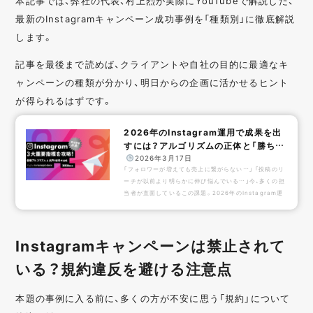
本記事では、弊社の代表、村上烈が実際にYouTubeで解説した、
最新のInstagramキャンペーン成功事例を「種類別」に徹底解説
します。
記事を最後まで読めば、クライアントや自社の目的に最適なキ
ャンペーンの種類が分かり、明日からの企画に活かせるヒント
が得られるはずです。
2026年のInstagram運用で成果を出
すには？アルゴリズムの正体と「勝ちパ
ターン」を...
️
2026年3月17日
「フォロワーが増えても売上に繋がらない…」 「投稿のリ
ーチが以前より明らかに伸び悩んでいる…」今、多くの担
当者が直面しているこの課題。2026年のInstagram運
用で成果を出すには、これまでの「数」を追う戦略を捨て、
アルゴリズムが最重視する「送信（Sends）」と「対話」へ
シフトする必要があります。本資料では、Meta社の大規
Instagramキャンペーンは禁止されて
模なAPIアップデートと最新アルゴリズムを徹底分析。
従来型の「いいね」重視の戦略を超えた、APIをフル活用し
いる？規約違反を避ける注意点
た次世代のInstagramプロモーション戦略を、具体的な
仕掛けや事例と共に解説しています。⇨ 資...
本題の事例に入る前に、多くの方が不安に思う「規約」について