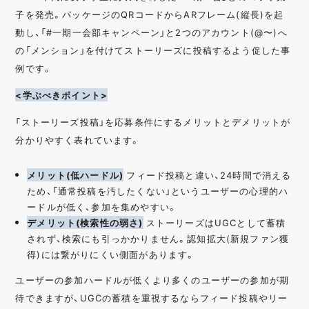
子を発売。パッケージのQRコードからARフレーム(縦長)を起
動し、「#一期一会部キャンペーン」と2つのアカウント(@〜)へ
の「メンション」を付けてストーリーズに投稿するよう促した事
例です。
<学ぶべきポイント>
「ストーリーズ投稿」を応募条件にするメリットとデメリットが
分かりやすく表れています。
メリット(低ハードル)
フィード投稿と違い、24時間で消える
ため、「通常投稿を汚したくない」というユーザーの心理的ハ
ードルが低く、参加を集めやすい。
デメリット(検索性の弱さ)
ストーリーズはUGCとして蓄積
されず、検索にも引っかかりません。認知拡大(新規ファン獲
得)には繋がりにくい側面があります。
ユーザーの参加ハードルが低くより多くのユーザーの参加が期
待できますが、UGCの蓄積を重視するならフィード投稿やリー