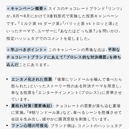
＜キャンペーン概要＞
スイスのチョコレートブランド「リンツ」
が、6月〜8月にかけて3連戦形式で実施した投票キャンペーン
です。「ミルク派 vs ダーク派」「パリッと派 vs トロッと派」と
いったテーマで、ユーザーに「あなたはどっち派？」を問いかけ、
指定ハッシュタグでのコメントを促しました。
＜学ぶべきポイント＞
このキャンペーンの秀逸な点は、
平和な
チョコレートブランドにあえて「プロレス的な対決構図」を持ち
込んだ
ことにあります。
エンタメ化された投票
: 「後輩にリンドールを噛んで食べたら
怒られた」といったストーリー性のある対決テーマを用意し、
単なる投票を「エンターテインメント（プロレス）」に昇華させ
ています。
夏枯れ対策（需要喚起）
: チョコレートの需要が落ち込む夏場
に実施。「#朝リンドール派」など、食べるシーンを想像させて
会話を生み出し、緩やかに購買意欲を刺激しています。
ファン心理の可視化
: ブランド側は、コメントのハッシュタグ